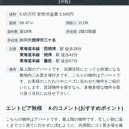
【外観】
5.65万円 管理/共益費 3,500円
賃料
56.47㎡
2LDK
面積
間取り
築18年
2階/2階建
築年数
所在階
静岡県
焼津市
三ケ名
所在地
東海道本線
「
西焼津
」駅 徒歩28分
交通
東海道本線
「
焼津
」駅 徒歩42分
東海道本線
「
藤枝
」駅 徒歩57分
最上階のアパートです。近隣住民にとっても快適になる
備考
敷地内ごみ置き場付きです。こちらの物件はアパートで
す。お客様のこだわりやニーズに合わせた物件をご紹介
いたします。賃貸物件を探すなら、多種多様な物件を取
り扱う当社にお任せ下さい。
エントピア秋桜 Ａのコメント(おすすめポイント)
こちらの物件はアパートです。最上階の物件です。忙しい朝に遠
くまでゴミ捨てに行かずに済むように、共用部にゴミ置き場を備