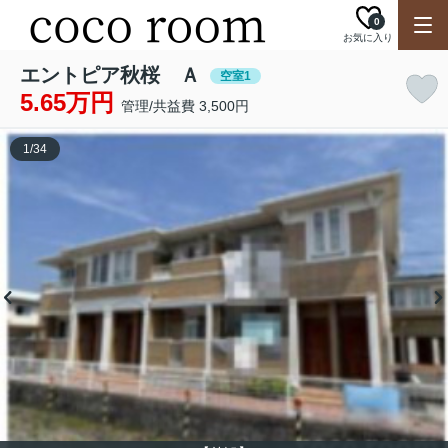
0
お気に入り
エントピア秋桜 Ａ
空室1
5.65万円
管理/共益費 3,500円
1
/
34