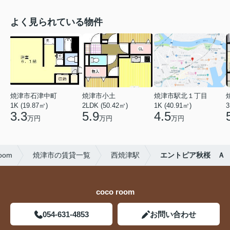
よく見られている物件
焼津市石津中町
焼津市小土
焼津市駅北１丁目
1K (19.87㎡)
2LDK (50.42㎡)
1K (40.91㎡)
3
3.3
5.9
4.5
万円
万円
万円
oom
焼津市の賃貸一覧
西焼津駅
エントピア秋桜 Ａ
coco room
054-631-4853
お問い合わせ