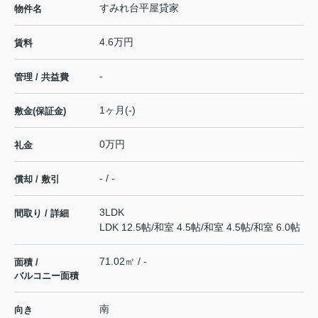
すみれ台平屋貸家
物件名
4.6万円
賃料
-
管理 / 共益費
1ヶ月(-)
敷金(保証金)
0万円
礼金
- / -
償却 / 敷引
3LDK
間取り / 詳細
LDK 12.5帖
/
和室 4.5帖
/
和室 4.5帖
/
和室 6.0帖
71.02㎡ / -
面積 /
バルコニー面積
南
向き