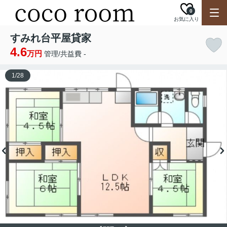
0
お気に入り
すみれ台平屋貸家
4.6
万円
管理/共益費 -
1
/
28