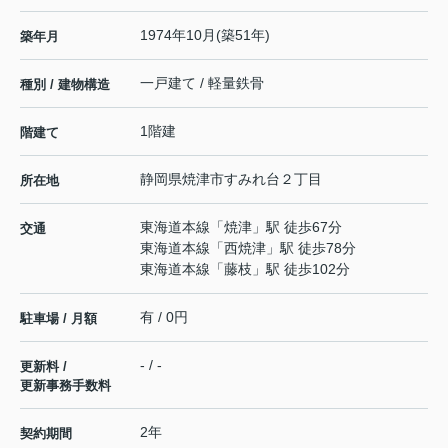
1974年10月(築51年)
築年月
一戸建て / 軽量鉄骨
種別 / 建物構造
1階建
階建て
静岡県
焼津市
すみれ台
２丁目
所在地
東海道本線
「
焼津
」駅 徒歩67分
交通
東海道本線
「
西焼津
」駅 徒歩78分
東海道本線
「
藤枝
」駅 徒歩102分
有 / 0円
駐車場 / 月額
- / -
更新料 /
更新事務手数料
2年
契約期間