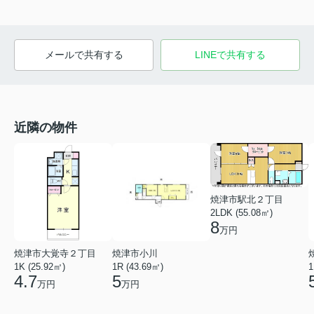
メールで共有する
LINEで共有する
近隣の物件
焼津市駅北２丁目
2LDK (55.08㎡)
8
万円
焼津市大覚寺２丁目
焼津市小川
1K (25.92㎡)
1R (43.69㎡)
1
4.7
5
万円
万円