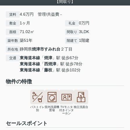
【間取り】
4.6万円 管理/共益費 -
賃料
1ヶ月
0万円
敷金
礼金
71.02㎡
3LDK
面積
間取り
築51年
1階建
築年数
階建て
静岡県
焼津市
すみれ台
２丁目
所在地
東海道本線
「
焼津
」駅 徒歩67分
交通
東海道本線
「
西焼津
」駅 徒歩78分
東海道本線
「
藤枝
」駅 徒歩102分
物件の特徴
バストイレ
室内洗濯機
TVモニタ
独立洗面台
別
置場
付きインタ
ーホン
セールスポイント