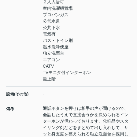
２人入居可
室内洗濯機置場
プロパンガス
公営水道
公共下水
電気有
バス・トイレ別
温水洗浄便座
独立洗面台
エアコン
CATV
TVモニタ付インターホン
最上階
-
設備(その他)
通話ボタンを押せば相手の声が聞けるので、
備考
会話したうえで直接会うかを決められるイン
ターホンが備わっております。化粧品やスタ
イリング剤などをまとめて出し入れして、サ
ッと身支度を整えられる独立洗面台を採用し