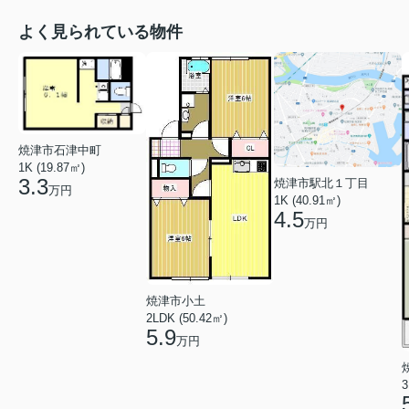
よく見られている物件
焼津市石津中町
1K (19.87㎡)
3.3
焼津市駅北１丁目
万円
1K (40.91㎡)
4.5
万円
焼津市小土
2LDK (50.42㎡)
5.9
万円
3