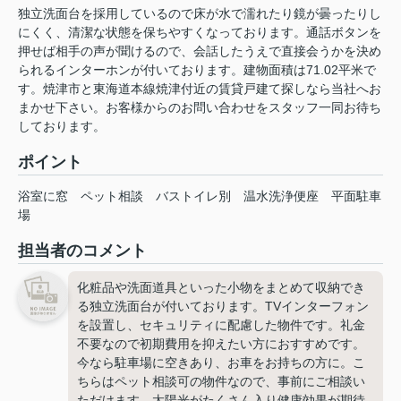
独立洗面台を採用しているので床が水で濡れたり鏡が曇ったりし
にくく、清潔な状態を保ちやすくなっております。通話ボタンを
押せば相手の声が聞けるので、会話したうえで直接会うかを決め
られるインターホンが付いております。建物面積は71.02平米で
す。焼津市と東海道本線焼津付近の賃貸戸建て探しなら当社へお
まかせ下さい。お客様からのお問い合わせをスタッフ一同お待ち
しております。
ポイント
浴室に窓
ペット相談
バストイレ別
温水洗浄便座
平面駐車
場
担当者のコメント
化粧品や洗面道具といった小物をまとめて収納でき
る独立洗面台が付いております。TVインターフォン
を設置し、セキュリティに配慮した物件です。礼金
不要なので初期費用を抑えたい方におすすめです。
今なら駐車場に空きあり、お車をお持ちの方に。こ
ちらはペット相談可の物件なので、事前にご相談い
ただけます。太陽光がたくさん入り健康効果が期待