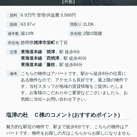
【外観】
6.9万円 管理/共益費 3,500円
賃料
63.97㎡
2LDK
面積
間取り
築13年
2階/2階建
築年数
所在階
静岡県
焼津市
栄町
６丁目
所在地
東海道本線
「
焼津
」駅 徒歩9分
交通
東海道本線
「
西焼津
」駅 徒歩40分
東海道本線
「
藤枝
」駅 徒歩84分
こちらの物件はアパートです。駅から徒歩9分の位置に
備考
ある物件なので、アクセスも良好です。最上階の物件で
す。当社スタッフが地域の賃貸情報をご提供いたしま
す。お客様のこだわりやご要望などございましたら、お
気軽に当社へお問い合わせ下さい。
塩津の杜 Ｃ棟のコメント(おすすめポイント)
魅力的な駅近の物件で、駅まで徒歩9分です。こちらの物件はア
パートです。物件をお探しの方はこちらからお探しになりません