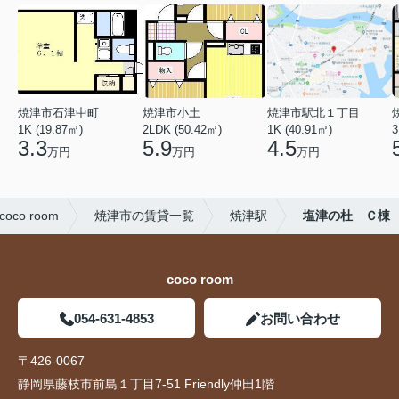
焼津市石津中町
焼津市小土
焼津市駅北１丁目
1K (19.87㎡)
2LDK (50.42㎡)
1K (40.91㎡)
3
3.3
5.9
4.5
万円
万円
万円
o room
焼津市の賃貸一覧
焼津駅
塩津の杜 Ｃ棟
coco room
054-631-4853
お問い合わせ
〒426-0067
静岡県藤枝市前島１丁目7-51 Friendly仲田1階