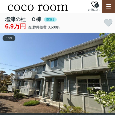
0
お気に入り
塩津の杜 Ｃ棟
空室1
6.9万円
管理/共益費 3,500円
1
/
29