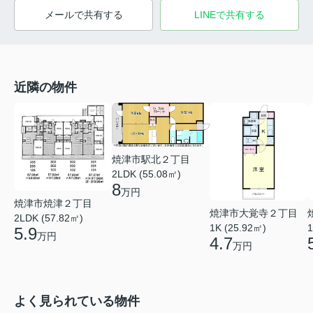
メールで共有する
LINEで共有する
近隣の物件
焼津市駅北２丁目
2LDK (55.08㎡)
8
万円
焼津市焼津２丁目
焼津市大覚寺２丁目
2LDK (57.82㎡)
1K (25.92㎡)
1
5.9
万円
4.7
万円
よく見られている物件