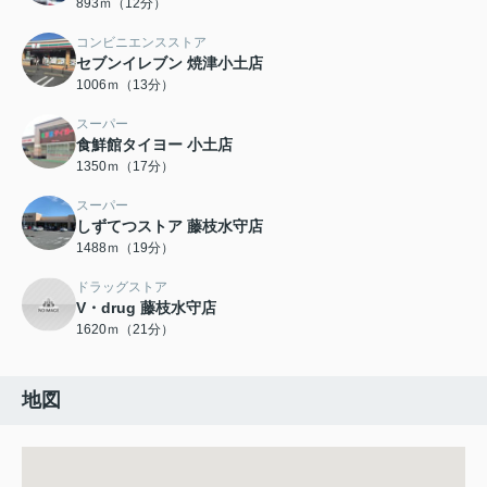
893ｍ（12分）
コンビニエンスストア
セブンイレブン 焼津小土店
1006ｍ（13分）
スーパー
食鮮館タイヨー 小土店
1350ｍ（17分）
スーパー
しずてつストア 藤枝水守店
1488ｍ（19分）
ドラッグストア
V・drug 藤枝水守店
1620ｍ（21分）
地図