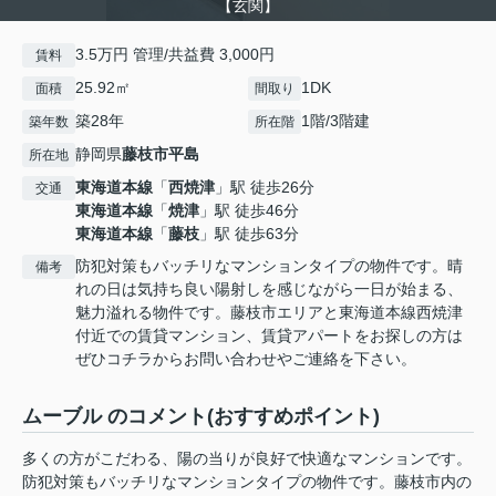
【玄関】
3.5万円 管理/共益費 3,000円
賃料
25.92㎡
1DK
面積
間取り
築28年
1階/3階建
築年数
所在階
静岡県
藤枝市
平島
所在地
東海道本線
「
西焼津
」駅 徒歩26分
交通
東海道本線
「
焼津
」駅 徒歩46分
東海道本線
「
藤枝
」駅 徒歩63分
防犯対策もバッチリなマンションタイプの物件です。晴
備考
れの日は気持ち良い陽射しを感じながら一日が始まる、
魅力溢れる物件です。藤枝市エリアと東海道本線西焼津
付近での賃貸マンション、賃貸アパートをお探しの方は
ぜひコチラからお問い合わせやご連絡を下さい。
ムーブル のコメント(おすすめポイント)
多くの方がこだわる、陽の当りが良好で快適なマンションです。
防犯対策もバッチリなマンションタイプの物件です。藤枝市内の