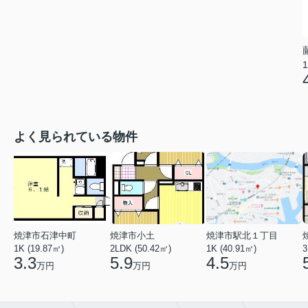
1
よく見られている物件
焼津市石津中町
焼津市小土
焼津市駅北１丁目
1K (19.87㎡)
2LDK (50.42㎡)
1K (40.91㎡)
3
3.3
5.9
4.5
万円
万円
万円