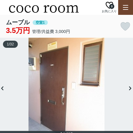
0
お気に入り
ムーブル
空室1
3.5万円
管理/共益費 3,000円
1
/
32