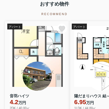
東海道本線 焼津駅 徒歩53分
おすすめ物件
物件詳細へ
レオパレスミコノス
RECOMMEND
3.5万円
アパート
アパート
静岡県焼津市石津中町
東海道本線 焼津駅 徒歩53分
物件詳細へ
2025.05.19
藤枝市の不動産のことならcocoroom
へお気軽にご相談くだ...
藤枝市を中心に不動産賃貸業を営んで
いるcocoroomです。この度、新しく
ホームページを開設いたしました。藤
枝市の最新の不動産情報を発信してい
きます。私たちの使命は、お客様が理
想的な不動産を見つける手...
音羽ハイツ
陽だまりハウス 結～
4.2
6.95
万円
万円
2DK / 40.00㎡
1LDK / 44.89㎡