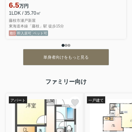
6.5
万円
1LDK / 35.70㎡
藤枝市瀬戸新屋
東海道本線「藤枝」駅 徒歩15分
敷0
即入居可
ペット可
単身者向けをもっと見る
ファミリー向け
アパート
一戸建て