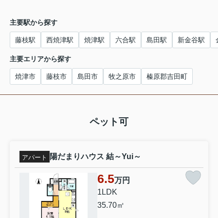
主要駅から探す
藤枝駅
西焼津駅
焼津駅
六合駅
島田駅
新金谷駅
主要エリアから探す
焼津市
藤枝市
島田市
牧之原市
榛原郡吉田町
ペット可
陽だまりハウス 結～Yui～
アパート
6.5
万円
1LDK
35.70㎡