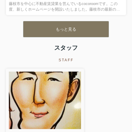
1. 自然と都市の調和 ...
藤枝市を中心に不動産賃貸業を営んでいるcocoroomです。この
度、新しくホームページを開設いたしました。藤枝市の最新の不
動産情報を発信していきます。私たちの使命は、お客様が理想的
な不動産を見つける手助けをすることです。 戸建て・マンショ
ン・アパートなど、 あらゆる種類の不動産情報を取り揃えていま
もっと見る
す。 当社の強みは、プロフェッショナルなチームと経験豊富なス
タッフになります。藤枝市・焼津市・島田市・牧之原市・吉田町
をメインに、お客様のニーズに合わせた最適な物 件をご提供いた
スタッフ
します！ 私たちは丁寧な対応と迅速なレスポンスをお約束しま
す。 お客様の満足度を最優...
STAFF