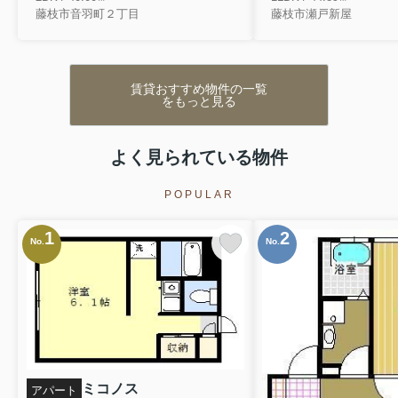
藤枝市音羽町２丁目
藤枝市瀬戸新屋
賃貸おすすめ物件の一覧
をもっと見る
よく見られている物件
POPULAR
1
2
No.
No.
ミコノス
アパート