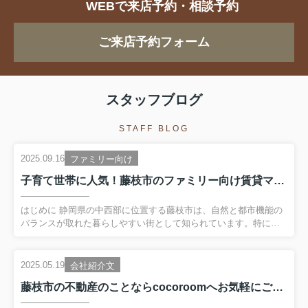
WEBで来店予約・相談予約
ご来店予約フォーム
スタッフブログ
STAFF BLOG
2025.09.16
ファミリー向け
子育て世帯に人気！藤枝市のファミリー向け賃貸マンション・戸建て特集
はじめに 静岡県の中西部に位置する藤枝市は、自然と都市機能の
バランスが取れた暮らしやすい街として知られています。特に近
年は、交通の便の良さや教育環境の充実から、子育て世帯に人気
のエリアとなっています。 本記事では、**藤枝市でファミリー層
に人気のある賃貸物件（マンション・戸建て）**を取り上げ、エリ
2025.05.19
会社紹介文
アの魅力や物件の特徴、選び方のポイントを詳しく解説します。
藤枝市の不動産のことならcocoroomへお気軽にご相談ください！
これから藤枝市で賃貸物件を探す方にとって、役立つ情報をまと
めました。 【目次】・藤枝市が子育て世帯に選ばれる理由 ・