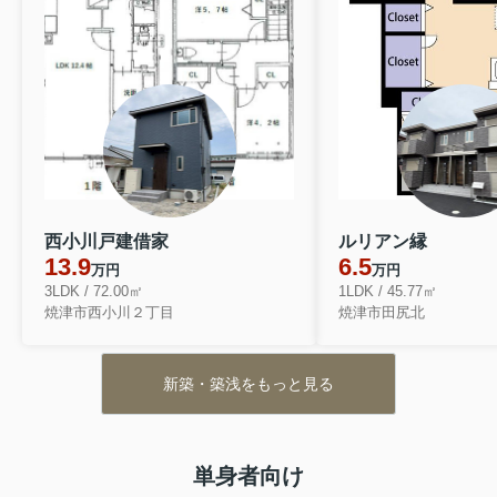
西小川戸建借家
ルリアン縁
13.9
6.5
万円
万円
3LDK / 72.00㎡
1LDK / 45.77㎡
焼津市西小川２丁目
焼津市田尻北
新築・築浅をもっと見る
単身者向け