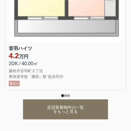
3.5万円
静岡県焼津市石津中町
東海道本線 焼津駅 徒歩53分
物件詳細へ
レオパレスミコノス
音羽ハイツ
3.5万円
4.2
静岡県焼津市石津中町
万円
東海道本線 焼津駅 徒歩53分
2DK / 40.00㎡
物件詳細へ
藤枝市音羽町２丁目
レオパレスミコノス
東海道本線「藤枝」駅 徒歩42分
敷礼0
3.5万円
静岡県焼津市石津中町
東海道本線 焼津駅 徒歩53分
物件詳細へ
賃貸新着物件の一覧
レオパレスミコノス
をもっと見る
3.5万円
静岡県焼津市石津中町