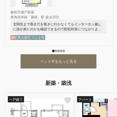
藤枝市瀬戸新屋
東海道本線「藤枝」駅 徒歩15分
玄関先まで覗き穴を覗きに行かなくてもインターホン越し
に誰が来たのかを確認できるので防犯対策につながりま
す。収納はウォークインクロゼット・シューズボックスな
敷0
即入居可
ペット可
ど豊富なので、広々と空間を利用することも可能です。徒
歩15分で駅へのアクセスができる物件です。納得できる住
まい選びを行っていきませんか。住まい環境はより良いも
のにしていきましょう。まずはこちらからご覧ください。
ペット可をもっと見る
新築・築浅
一戸建て
アパート