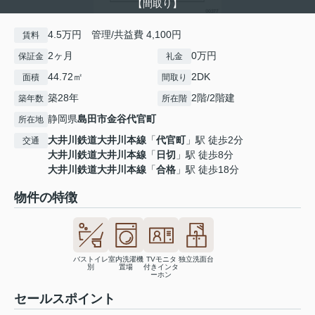
【間取り】
4.5万円 管理/共益費 4,100円
賃料
2ヶ月
0万円
保証金
礼金
44.72㎡
2DK
面積
間取り
築28年
2階/2階建
築年数
所在階
静岡県
島田市
金谷代官町
所在地
大井川鉄道大井川本線
「
代官町
」駅 徒歩2分
交通
大井川鉄道大井川本線
「
日切
」駅 徒歩8分
大井川鉄道大井川本線
「
合格
」駅 徒歩18分
物件の特徴
バストイレ
室内洗濯機
TVモニタ
独立洗面台
別
置場
付きインタ
ーホン
セールスポイント