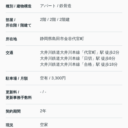
アパート / 鉄骨造
種別 / 建物構造
2階 / 2階 / 2階建
部屋 /
所在階 / 階建て
静岡県
島田市
金谷代官町
所在地
大井川鉄道大井川本線
「
代官町
」駅 徒歩2分
交通
大井川鉄道大井川本線
「
日切
」駅 徒歩8分
大井川鉄道大井川本線
「
合格
」駅 徒歩18分
空有 / 3,300円
駐車場 / 月額
- / -
更新料 /
更新事務手数料
2年
契約期間
空家
現況