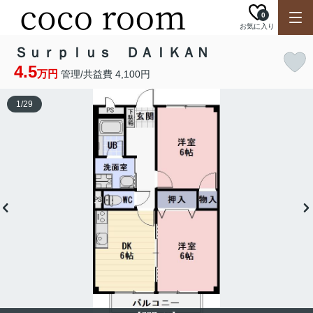
0
お気に入り
Ｓｕｒｐｌｕｓ ＤＡＩＫＡＮ
4.5
万円
管理/共益費 4,100円
1
/
29