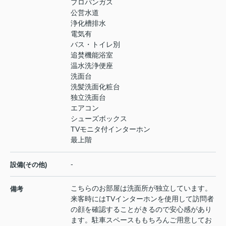
プロパンガス
公営水道
浄化槽排水
電気有
バス・トイレ別
追焚機能浴室
温水洗浄便座
洗面台
洗髪洗面化粧台
独立洗面台
エアコン
シューズボックス
TVモニタ付インターホン
最上階
-
設備(その他)
こちらのお部屋は洗面所が独立しています。
備考
来客時にはTVインターホンを使用して訪問者
の顔を確認することがきるので安心感があり
ます。駐車スペースももちろんご用意してお