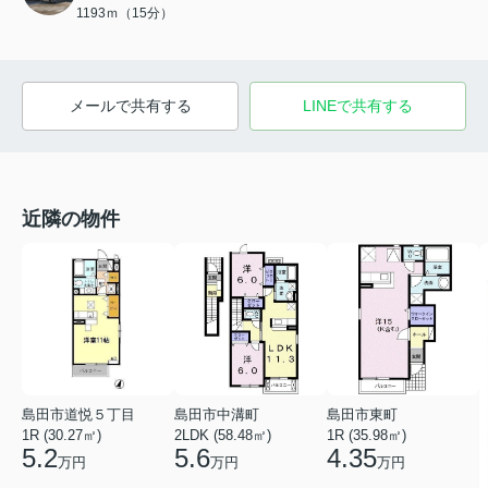
1193ｍ（15分）
メールで共有する
LINEで共有する
近隣の物件
島田市道悦５丁目
島田市中溝町
島田市東町
1R (30.27㎡)
2LDK (58.48㎡)
1R (35.98㎡)
5.2
5.6
4.35
万円
万円
万円