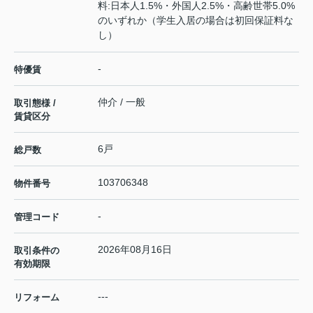
料:日本人1.5%・外国人2.5%・高齢世帯5.0%
のいずれか（学生入居の場合は初回保証料な
し）
-
特優賃
仲介 / 一般
取引態様 /
賃貸区分
6戸
総戸数
103706348
物件番号
-
管理コード
2026年08月16日
取引条件の
有効期限
---
リフォーム