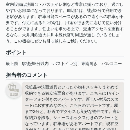
室内設備は洗面台・バストイレ別など豊富に揃っており、過ごし
やすいお部屋になっております。周辺には、徒歩2分で利用でき
る駅があります。駐車可能スペースがあるので遠くへの駐車が不
要です。付近にある2つの駅は、用途や行き先に応じて使い分け
ることができます。住まいを求める上で、交通アクセスを重視す
るなら、大井川鉄道大井川本線代官町周辺が適しているでしょ
う。この機会にぜひお引っ越しをご検討ください。
ポイント
最上階
駅徒歩5分以内
バストイレ別
東南向き
バルコニー
担当者のコメント
化粧品や洗面道具といった小物もスッキリまとめて
収納できる独立洗面台があります。こちらはTVイン
ターフォン付きのアパートです。新しい生活のスタ
ートにおすすめなのが、こちらのアパートです。駅
まで2分と、駅近でアクセスも良好な物件です。高い
収納力を誇る、シューズボックス付きのアパートと
なっています。駐車場があるアパートです。現在空
きがあります。住まいに関する情報を数多く提供し