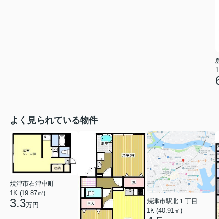
1
よく見られている物件
焼津市石津中町
1K (19.87㎡)
3.3
焼津市駅北１丁目
万円
1K (40.91㎡)