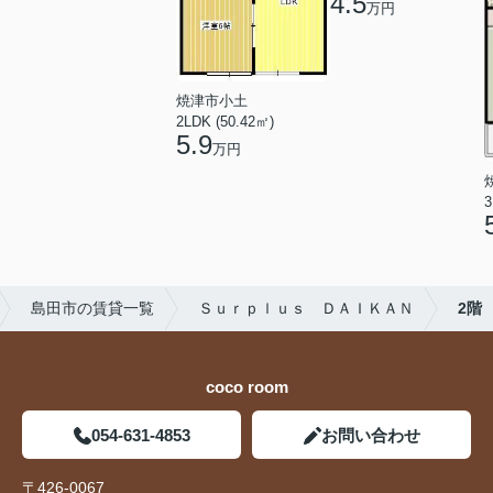
4.5
万円
焼津市小土
2LDK (50.42㎡)
5.9
万円
3
島田市の賃貸一覧
Ｓｕｒｐｌｕｓ ＤＡＩＫＡＮ
2階
coco room
054-631-4853
お問い合わせ
〒426-0067