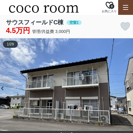
0
お気に入り
サウスフィールドC棟
空室1
4.5万円
管理/共益費 3,000円
1
/
29