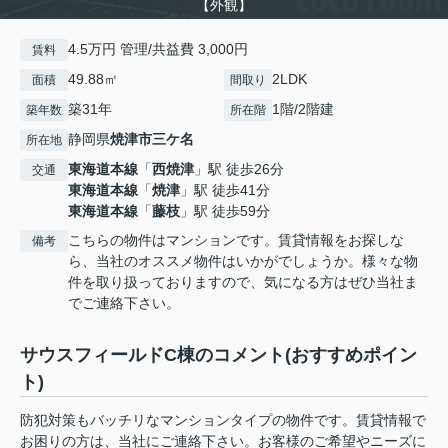
【外観】
4.5万円 管理/共益費 3,000円
賃料
49.88㎡
2LDK
面積
間取り
築31年
1階/2階建
築年数
所在階
静岡県
焼津市
三ケ名
所在地
東海道本線
「
西焼津
」駅 徒歩26分
交通
東海道本線
「
焼津
」駅 徒歩41分
東海道本線
「
藤枝
」駅 徒歩59分
こちらの物件はマンションです。賃貸情報をお探しな
備考
ら、当社のオススメ物件はいかがでしょうか。様々な物
件を取り扱っておりますので、気になる方はぜひ当社ま
でご連絡下さい。
サウスフィールドC棟のコメント(おすすめポイン
ト)
防犯対策もバッチリなマンションタイプの物件です。賃貸情報で
お困りの方は、当社にご連絡下さい。お客様のご希望やニーズに