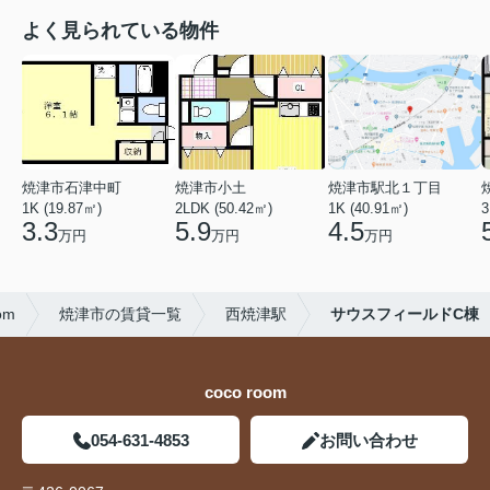
よく見られている物件
焼津市石津中町
焼津市小土
焼津市駅北１丁目
1K (19.87㎡)
2LDK (50.42㎡)
1K (40.91㎡)
3
3.3
5.9
4.5
万円
万円
万円
om
焼津市の賃貸一覧
西焼津駅
サウスフィールドC棟
coco room
054-631-4853
お問い合わせ