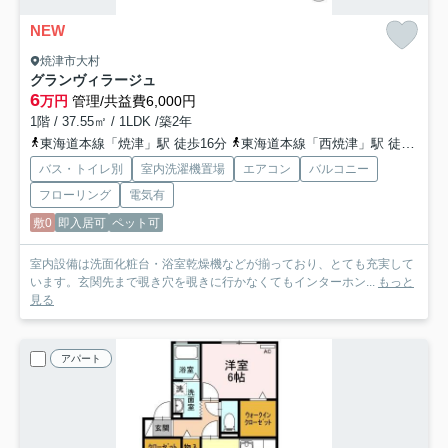
NEW
焼津市大村
グランヴィラージュ
6
万円
管理/共益費6,000円
1階 / 37.55㎡ / 1LDK /築2年
東海道本線「焼津」駅 徒歩16分
東海道本線「西焼津」駅 徒歩34分
バス・トイレ別
室内洗濯機置場
エアコン
バルコニー
フローリング
電気有
敷0
即入居可
ペット可
室内設備は洗面化粧台・浴室乾燥機などが揃っており、とても充実して
います。玄関先まで覗き穴を覗きに行かなくてもインターホン...
もっと
見る
アパート