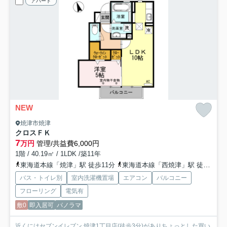
アパート
NEW
焼津市焼津
クロスＦＫ
7
万円
管理/共益費6,000円
1階 / 40.19㎡ / 1LDK /築11年
東海道本線「焼津」駅 徒歩11分
東海道本線「西焼津」駅 徒歩39分
バス・トイレ別
室内洗濯機置場
エアコン
バルコニー
フローリング
電気有
敷0
即入居可
パノラマ
近くにはセブンイレブン 焼津1丁目店(徒歩3分)がありちょっとした買い