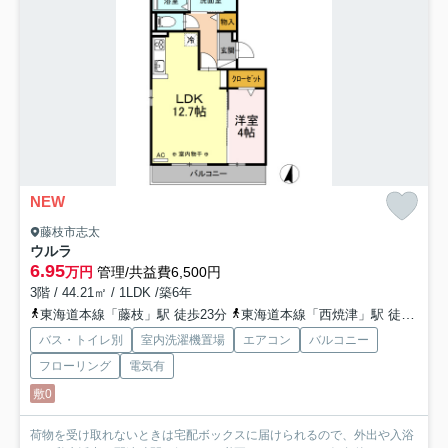
NEW
藤枝市志太
ウルラ
6.95
万円
管理/共益費6,500円
3階 / 44.21㎡ / 1LDK /築6年
東海道本線「藤枝」駅 徒歩23分
東海道本線「西焼津」駅 徒歩46分
バス・トイレ別
室内洗濯機置場
エアコン
バルコニー
フローリング
電気有
敷0
荷物を受け取れないときは宅配ボックスに届けられるので、外出や入浴