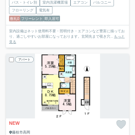
バス・トイレ別
室内洗濯機置場
エアコン
バルコニー
フローリング
電気有
敷礼0
フリーレント
即入居可
室内設備はネット使用料不要・照明付き・エアコンなど豊富に揃ってお
り、過ごしやすいお部屋になっております。玄関先まで覗き穴...
もっと
見る
アパート
NEW
藤枝市高岡