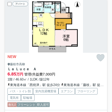
アパート
NEW
藤枝市高柳
Ｌａ Ｌｕｃｅ Ａ
6.85
万円
管理/共益費7,000円
1階 / 46.60㎡ / 1LDK /築12年
東海道本線「西焼津」駅 徒歩24分
東海道本線「藤枝」駅 徒歩29分
バス・トイレ別
室内洗濯機置場
エアコン
フローリング
電気有
駐輪場
敷礼0
フリーレント
即入居可