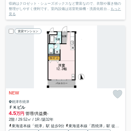
収納はクロゼット・シューズボックスなど豊富なので、衣類や履き物の
整理がしやすく便利です。室内設備は浴室乾燥機・洗面化粧台...
もっと
見る
賃貸マンション
NEW
焼津市焼津
ＦＫビル
4.5
万円
管理/共益費-
2階 / 29.52㎡ / 1R /築32年
東海道本線「焼津」駅 徒歩9分
東海道本線「西焼津」駅 徒歩40分