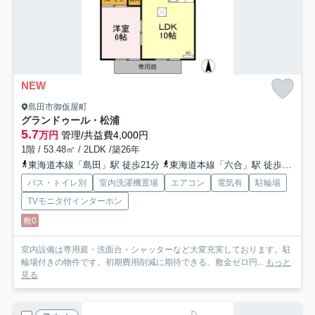
NEW
島田市御仮屋町
グランドゥール・松浦
5.7
万円
管理/共益費4,000円
1階 / 53.48㎡ / 2LDK /築26年
東海道本線「島田」駅 徒歩21分
東海道本線「六合」駅 徒歩22分
バス・トイレ別
室内洗濯機置場
エアコン
電気有
駐輪場
TVモニタ付インターホン
敷0
室内設備は専用庭・洗面台・シャッターなど大変充実しております。駐
輪場付きの物件です。初期費用削減に期待できる、敷金ゼロ円...
もっと
見る