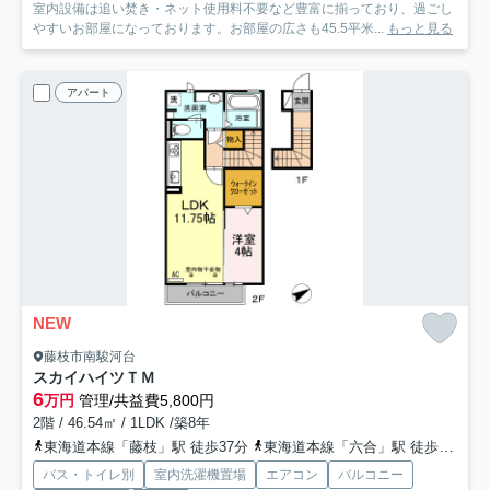
室内設備は追い焚き・ネット使用料不要など豊富に揃っており、過ごし
やすいお部屋になっております。お部屋の広さも45.5平米...
もっと見る
アパート
NEW
藤枝市南駿河台
スカイハイツＴＭ
6
万円
管理/共益費5,800円
2階 / 46.54㎡ / 1LDK /築8年
東海道本線「藤枝」駅 徒歩37分
東海道本線「六合」駅 徒歩65分
バス・トイレ別
室内洗濯機置場
エアコン
バルコニー