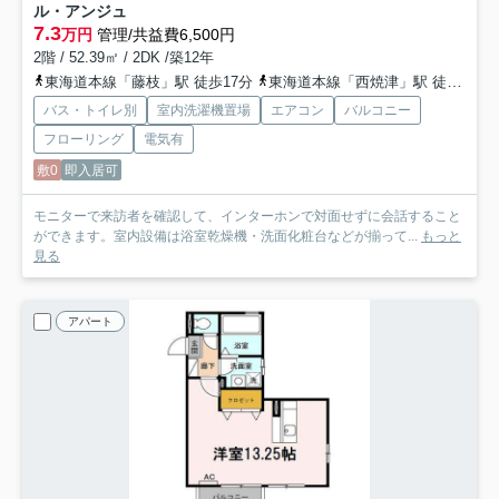
ル・アンジュ
7.3
万円
管理/共益費6,500円
2階 / 52.39㎡ / 2DK /築12年
東海道本線「藤枝」駅 徒歩17分
東海道本線「西焼津」駅 徒歩57分
バス・トイレ別
室内洗濯機置場
エアコン
バルコニー
フローリング
電気有
敷0
即入居可
モニターで来訪者を確認して、インターホンで対面せずに会話すること
ができます。室内設備は浴室乾燥機・洗面化粧台などが揃って...
もっと
見る
アパート