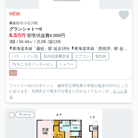
NEW
藤枝市小石川町
グランシャトーII
6.5
万円
管理/共益費4,000円
3階 / 56.44㎡ / 2LDK /築12年
東海道本線「藤枝」駅 徒歩18分
東海道本線「西焼津」駅 徒歩32分
バス・トイレ別
室内洗濯機置場
エアコン
電気有
TVモニタ付インターホン
シャワー
礼0
ファミリー向けのポイント、藤枝市立青島東小学校が徒歩13分のところ
にあります。玄関先まで覗き穴を覗きに行かなくてもインタ...
もっと見
る
アパート