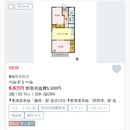
アパート
NEW
藤枝市田沼
ベルドミール
6.6
万円
管理/共益費5,500円
2階 / 50.70㎡ / 2DK /築28年
東海道本線「藤枝」駅 徒歩13分
東海道本線「西焼津」駅 徒歩37分
バス・トイレ別
室内洗濯機置場
エアコン
バルコニー
電気有
都市ガス
敷礼0
即入居可