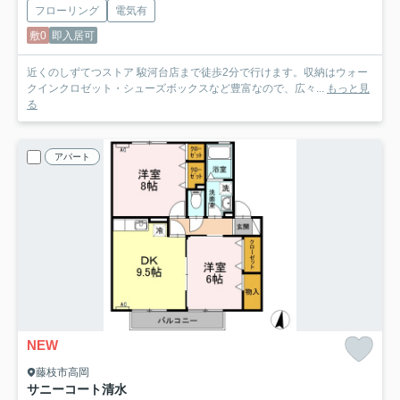
フローリング
電気有
敷0
即入居可
近くのしずてつストア 駿河台店まで徒歩2分で行けます。収納はウォー
クインクロゼット・シューズボックスなど豊富なので、広々...
もっと見
る
アパート
NEW
藤枝市高岡
サニーコート清水