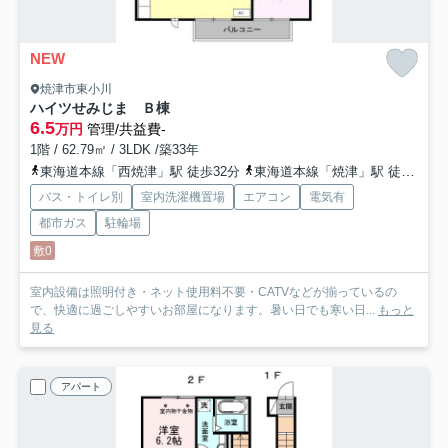
NEW
焼津市東小川
ハイツせみじま Ｂ棟
6.5
万円
管理/共益費-
1階 / 62.79㎡ / 3LDK /築33年
東海道本線「西焼津」駅 徒歩32分
東海道本線「焼津」駅 徒歩37分
バス・トイレ別
室内洗濯機置場
エアコン
電気有
都市ガス
駐輪場
敷0
室内設備は照明付き・ネット使用料不要・CATVなどが揃っているの
で、快適に過ごしやすいお部屋になります。暑い日でも寒い日...
もっと
見る
アパート