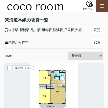
0
お気に入り
東海道本線の賃貸一覧
東京駅,新橋駅,品川駅,川崎駅,横浜駅,戸塚駅,大船駅,藤沢駅,辻堂駅,茅ケ崎駅,平塚駅,大磯駅,二宮駅,国府津駅,鴨宮駅,小田原駅,早川駅,根府川駅,真鶴駅,湯河原駅,熱海駅,函南駅,三島駅,沼津駅,片浜駅,原駅,東田子の浦駅,吉原駅,富士駅,富士川駅,新蒲原駅,蒲原駅,由比駅,興津駅,清水駅,草薙駅,東静岡駅,静岡駅,安倍川駅,用宗駅,焼津駅,西焼津駅,藤枝駅,六合駅,島田駅,金谷駅,菊川駅,掛川駅,愛野駅,袋井駅,御厨駅,磐田駅,豊田町駅,天竜川駅,浜松駅,高塚駅,舞阪駅,弁天島駅,新居町駅,鷲津駅,新所原駅,二川駅,豊橋駅,西小坂井駅,愛知御津駅,三河大塚駅,三河三谷駅,蒲郡駅,三河塩津駅,三ケ根駅,幸田駅,相見駅,岡崎駅,西岡崎駅,安城駅,三河安城駅,東刈谷駅,野田新町駅,刈谷駅,逢妻駅,大府駅,共和駅,南大高駅,大高駅,笠寺駅,熱田駅,金山駅,尾頭橋駅,名古屋駅,枇杷島駅,清洲駅,稲沢駅,尾張一宮駅,木曽川駅,岐阜駅,西岐阜駅,穂積駅,大垣駅,荒尾駅,美濃赤坂駅,垂井駅,関ケ原駅,柏原駅,近江長岡駅,醒ケ井駅,米原駅,彦根駅,南彦根駅,河瀬駅,稲枝駅,能登川駅,安土駅,近江八幡駅,篠原駅,野洲駅,守山駅,栗東駅,草津駅,南草津駅,瀬田駅,石山駅,膳所駅,大津駅,山科駅,京都駅,西大路駅,桂川駅,向日町駅,長岡京駅,山崎駅,島本駅,高槻駅,摂津富田駅,ＪＲ総持寺駅,茨木駅,千里丘駅,岸辺駅,吹田駅,東淀川駅,新大阪駅,大阪駅,塚本駅,尼崎駅,立花駅,甲子園口駅,西宮駅,さくら夙川駅,芦屋駅,甲南山手駅,摂津本山駅,住吉駅,六甲道駅,摩耶駅,灘駅,三ノ宮駅,元町駅,神戸駅
変更
条件から探す
変更
862
件
賃貸マンション