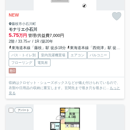
NEW
藤枝市小石川町
モナリエ小石川
5.75
万円
管理/共益費7,000円
2階 / 33.75㎡ / 1R /築20年
東海道本線「藤枝」駅 徒歩18分
東海道本線「西焼津」駅 徒歩32分
バス・トイレ別
室内洗濯機置場
エアコン
バルコニー
フローリング
電気有
敷0
収納はクロゼット・シューズボックスなどが備え付けられているので、
衣類や日用品の収納に重宝します。玄関先まで覗き穴を覗きに...
もっと
見る
アパート