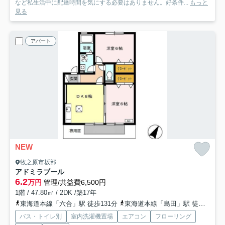
など私生活中に配達時間を気にする必要はありません。好条件...
もっと
見る
アパート
NEW
牧之原市坂部
アドミラブール
6.2
万円
管理/共益費6,500円
1階 / 47.80㎡ / 2DK /築17年
東海道本線「六合」駅 徒歩131分
東海道本線「島田」駅 徒歩138分
バス・トイレ別
室内洗濯機置場
エアコン
フローリング