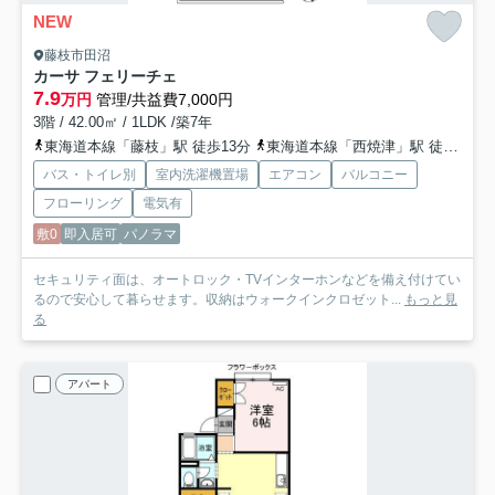
NEW
藤枝市田沼
カーサ フェリーチェ
7.9
万円
管理/共益費7,000円
3階 / 42.00㎡ / 1LDK /築7年
東海道本線「藤枝」駅 徒歩13分
東海道本線「西焼津」駅 徒歩48分
バス・トイレ別
室内洗濯機置場
エアコン
バルコニー
フローリング
電気有
敷0
即入居可
パノラマ
セキュリティ面は、オートロック・TVインターホンなどを備え付けてい
るので安心して暮らせます。収納はウォークインクロゼット...
もっと見
る
アパート