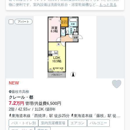
物に便利です。室内設備は洗面化粧台・浴室乾燥機など...
もっと見る
アパート
NEW
藤枝市高柳
クレール・都
7.2
万円
管理/共益費6,500円
2階 / 42.93㎡ / 1LDK /築8年
東海道本線「西焼津」駅 徒歩25分
東海道本線「藤枝」駅 徒歩29分
バス・トイレ別
室内洗濯機置場
エアコン
バルコニー