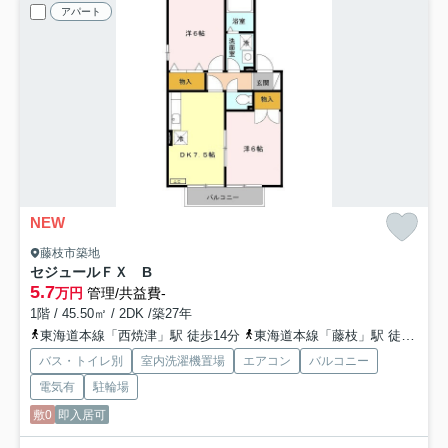
アパート
NEW
藤枝市築地
セジュールＦＸ B
5.7
万円
管理/共益費-
1階 / 45.50㎡ / 2DK /築27年
東海道本線「西焼津」駅 徒歩14分
東海道本線「藤枝」駅 徒歩34分
バス・トイレ別
室内洗濯機置場
エアコン
バルコニー
電気有
駐輪場
敷0
即入居可