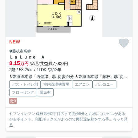
NEW
藤枝市高柳
Ｌａ Ｌｕｃｅ Ａ
8.15
万円
管理/共益費7,000円
2階 / 58.25㎡ / 1LDK /築12年
東海道本線「西焼津」駅 徒歩24分
東海道本線「藤枝」駅 徒歩29分
バス・トイレ別
室内洗濯機置場
エアコン
バルコニー
フローリング
電気有
敷0
セブンイレブン 藤枝高柳2丁目店まで徒歩6分と近場にコンビニがある
のもポイント。宅配ボックスがあるので再配達依頼をする手...
もっと見
る