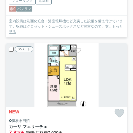
フローリング
電気有
敷0
パノラマ
室内設備は洗面化粧台・浴室乾燥機など充実した設備を備え付けていま
す。収納はクロゼット・シューズボックスなど豊富なので、衣...
もっと
見る
アパート
NEW
藤枝市田沼
カーサ フェリーチェ
7.8
万円
管理/共益費7,000円