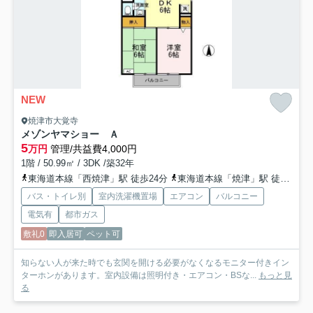
NEW
焼津市大覚寺
メゾンヤマショー Ａ
5
万円
管理/共益費4,000円
1階 / 50.99㎡ / 3DK /築32年
東海道本線「西焼津」駅 徒歩24分
東海道本線「焼津」駅 徒歩31分
バス・トイレ別
室内洗濯機置場
エアコン
バルコニー
電気有
都市ガス
敷礼0
即入居可
ペット可
知らない人が来た時でも玄関を開ける必要がなくなるモニター付きイン
ターホンがあります。室内設備は照明付き・エアコン・BSな...
もっと見
る