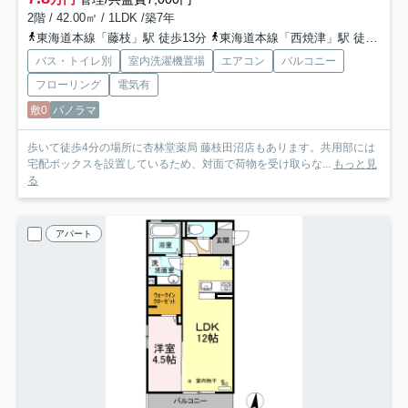
2階 / 42.00㎡ / 1LDK /築7年
東海道本線「藤枝」駅 徒歩13分
東海道本線「西焼津」駅 徒歩49分
バス・トイレ別
室内洗濯機置場
エアコン
バルコニー
フローリング
電気有
敷0
パノラマ
歩いて徒歩4分の場所に杏林堂薬局 藤枝田沼店もあります。共用部には
宅配ボックスを設置しているため、対面で荷物を受け取らな...
もっと見
る
アパート