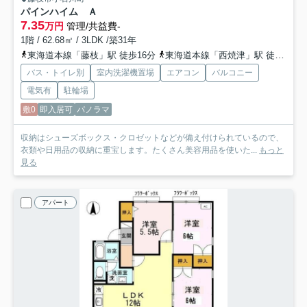
パインハイム Ａ
7.35
万円
管理/共益費-
1階 / 62.68㎡ / 3LDK /築31年
東海道本線「藤枝」駅 徒歩16分
東海道本線「西焼津」駅 徒歩38分
バス・トイレ別
室内洗濯機置場
エアコン
バルコニー
電気有
駐輪場
敷0
即入居可
パノラマ
収納はシューズボックス・クロゼットなどが備え付けられているので、
衣類や日用品の収納に重宝します。たくさん美容用品を使いた...
もっと
見る
アパート