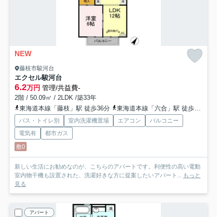
NEW
藤枝市駿河台
エクセル駿河台
6.2
万円
管理/共益費-
2階 / 50.09㎡ / 2LDK /築33年
東海道本線「藤枝」駅 徒歩36分
東海道本線「六合」駅 徒歩66分
バス・トイレ別
室内洗濯機置場
エアコン
バルコニー
電気有
都市ガス
敷0
新しい生活にお勧めなのが、こちらのアパートです。利便性の高い電動
室内物干機も設置された、洗濯好きな方に提案したいアパート...
もっと
見る
アパート