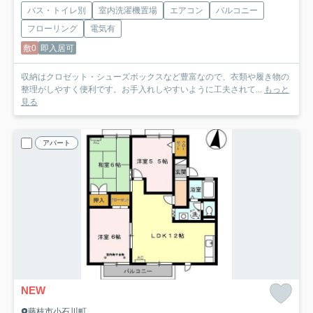
バス・トイレ別
室内洗濯機置場
エアコン
バルコニー
フローリング
電気有
敷0
即入居可
収納はクロゼット・シューズボックスなど豊富なので、衣類や履き物の
整理がしやすく便利です。お手入れしやすいように工夫されて...
もっと
見る
アパート
NEW
藤枝市小石川町