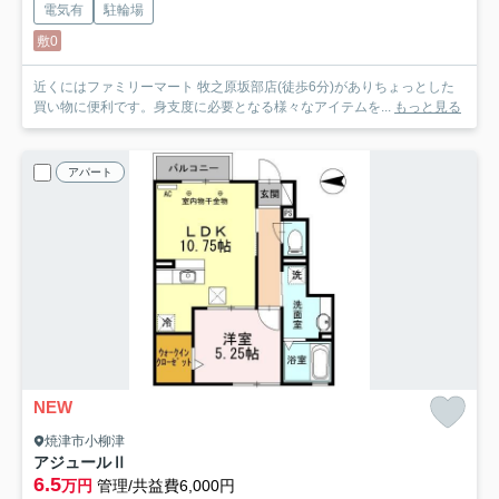
電気有
駐輪場
敷0
近くにはファミリーマート 牧之原坂部店(徒歩6分)がありちょっとした
買い物に便利です。身支度に必要となる様々なアイテムを...
もっと見る
アパート
NEW
焼津市小柳津
アジュールⅡ
6.5
万円
管理/共益費6,000円