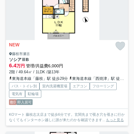
NEW
藤枝市瀬古
ソシアⅢB
6.4
万円
管理/共益費6,000円
2階 / 49.64㎡ / 1LDK /築13年
東海道本線「藤枝」駅 徒歩29分
東海道本線「西焼津」駅 徒歩64分
バス・トイレ別
室内洗濯機置場
エアコン
フローリング
電気有
駐輪場
敷0
即入居可
KOマート 藤枝志太店まで徒歩6分です。玄関先まで覗き穴を覗きに行か
なくてもインターホン越しに誰が来たのかを確認できます...
もっと見る