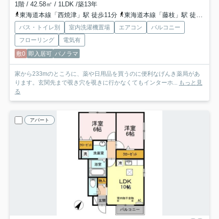
1階 / 42.58㎡ / 1LDK /築13年
東海道本線「西焼津」駅 徒歩11分
東海道本線「藤枝」駅 徒歩42分
バス・トイレ別
室内洗濯機置場
エアコン
バルコニー
フローリング
電気有
敷0
即入居可
パノラマ
家から233mのところに、薬や日用品を買うのに便利なげんき薬局があ
ります。玄関先まで覗き穴を覗きに行かなくてもインターホ...
もっと見
る
アパート