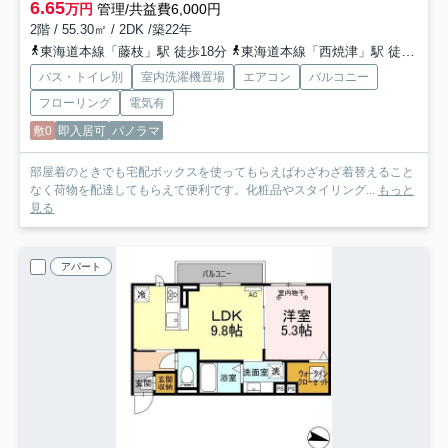
6.65
万円
管理/共益費6,000円
2階 / 55.30㎡ / 2DK /築22年
東海道本線「藤枝」駅 徒歩18分
東海道本線「西焼津」駅 徒歩55分
バス・トイレ別
室内洗濯機置場
エアコン
バルコニー
フローリング
電気有
敷0
即入居可
パノラマ
部屋着のときでも宅配ボックスを使ってもらえばわざわざ着替えること
なく荷物を配達してもらえて便利です。化粧品やスタイリング...
もっと
見る
アパート