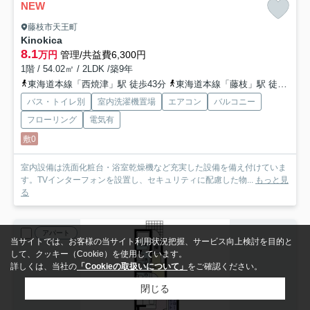
NEW
藤枝市天王町
Kinokica
8.1
万円
管理/共益費6,300円
1階 / 54.02㎡ / 2LDK /築9年
東海道本線「西焼津」駅 徒歩43分
東海道本線「藤枝」駅 徒歩50分
バス・トイレ別
室内洗濯機置場
エアコン
バルコニー
フローリング
電気有
敷0
室内設備は洗面化粧台・浴室乾燥機など充実した設備を備え付けていま
す。TVインターフォンを設置し、セキュリティに配慮した物...
もっと見
る
アパート
当サイトでは、お客様の当サイト利用状況把握、サービス向上検討を目的と
して、クッキー（Cookie）を使用しています。
詳しくは、当社の
「Cookieの取扱いについて」
をご確認ください。
閉じる