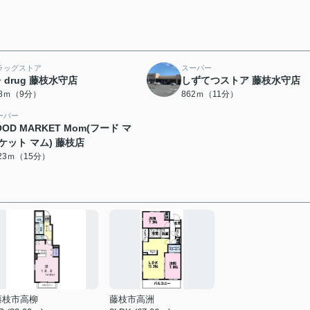
ラッグストア
スーパー
・drug 藤枝水守店
しずてつストア 藤枝水守店
68ｍ（9分）
862ｍ（11分）
ーパー
OOD MARKET Mom(フード マ
ケット マム) 藤枝店
123ｍ（15分）
藤枝市高柳
藤枝市高洲