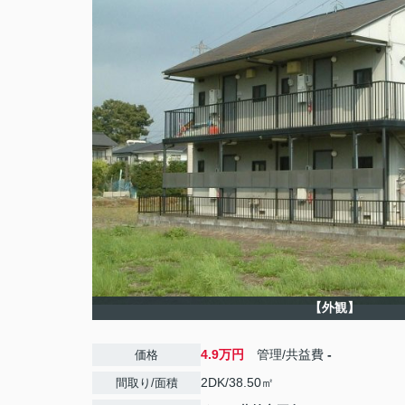
【外観】
4.9万円
管理/共益費
-
価格
2DK/38.50㎡
間取り/面積