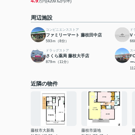
4.9
万円(4209.62円/坪)
周辺施設
コンビニエンスストア
ド
ファミリーマート 藤枝田中店
V
593ｍ（8分）
6
ドラッグストア
ス
さくら薬局 藤枝大手店
F
879ｍ（11分）
ー
1
近隣の物件
藤枝市大新島
藤枝市築地