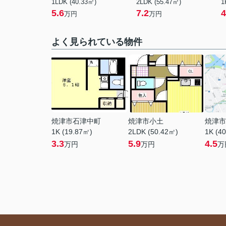
1LDK (40.33㎡)
2LDK (55.47㎡)
1
5.6
7.2
4
万円
万円
よく見られている物件
焼津市石津中町
焼津市小土
焼津市
1K (19.87㎡)
2LDK (50.42㎡)
1K (4
3.3
5.9
4.5
万円
万円
万