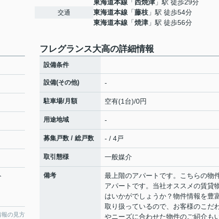
東海道本線
「
西焼津
」駅 徒歩29分
東海道本線
「
藤枝
」駅 徒歩54分
交通
東海道本線
「
焼津
」駅 徒歩56分
フレグランス大高の詳細情報
設備条件
設備(その他)
-
駐車場/月額
空有(1台)/0円
用途地域
-
募集戸数 / 総戸数
- / 4戸
取引態様
一般媒介
備考
最上階のアパートです。こちらの物
分
アパートです。当社オススメの賃貸
はいかがでしょうか？物件情報を豊
取り扱っているので、お客様のこだ
情報の見方
やニーズに合わせた物件のご紹介も