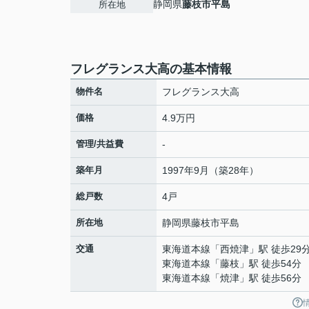
静岡県
藤枝市
平島
所在地
フレグランス大高の基本情報
物件名
フレグランス大高
価格
4.9万円
管理/共益費
-
築年月
1997年9月（築28年）
総戸数
4戸
所在地
静岡県
藤枝市
平島
交通
東海道本線
「
西焼津
」駅 徒歩29
東海道本線
「
藤枝
」駅 徒歩54分
東海道本線
「
焼津
」駅 徒歩56分