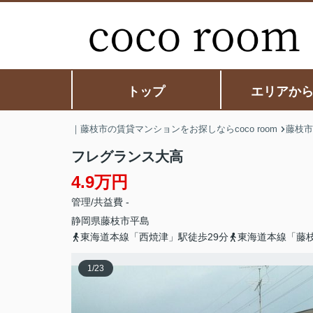
トップ
エリアか
｜藤枝市の賃貸マンションをお探しならcoco room
藤枝市
フレグランス大高
4.9万円
管理/共益費 -
静岡県
藤枝市
平島
東海道本線「西焼津」駅徒歩29分
東海道本線「藤枝
1
/
23