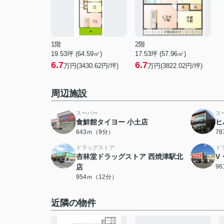
1階
2階
19.53坪 (64.59㎡)
17.53坪 (57.96㎡)
6.7
6.7
万円(3430.62円/坪)
万円(3822.02円/坪)
周辺施設
スーパー
ス
食鮮館タイヨー 小土店
ヒ
643ｍ（9分）
7
ドラッグストア
ド
杏林堂ドラッグストア 西焼津駅北
V
店
9
954ｍ（12分）
近隣の物件