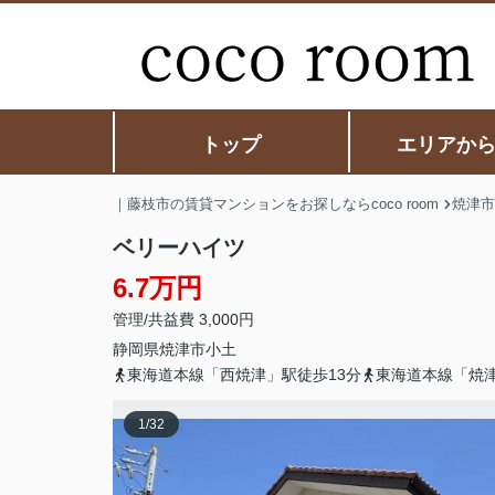
トップ
エリアか
｜藤枝市の賃貸マンションをお探しならcoco room
焼津市
ベリーハイツ
6.7万円
管理/共益費 3,000円
静岡県
焼津市
小土
東海道本線「西焼津」駅徒歩13分
東海道本線「焼津
1
/
32