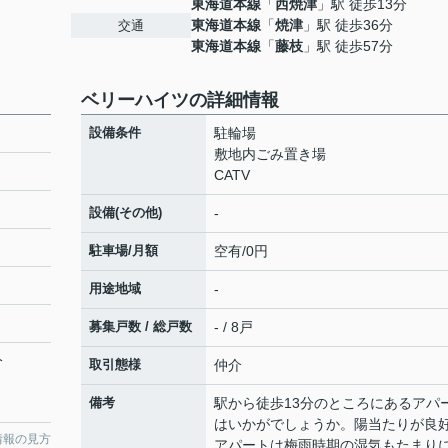
東海道本線
「
西焼津
」駅 徒歩13分
東海道本線
「
焼津
」駅 徒歩36分
交通
東海道本線
「
藤枝
」駅 徒歩57分
ベリーハイツの詳細情報
設備条件
駐輪場
敷地内ごみ置き場
CATV
設備(その他)
-
駐車場/月額
空有/0円
用途地域
-
募集戸数 / 総戸数
- / 8戸
分
取引態様
仲介
備考
駅から徒歩13分のところにあるアパ
はいかがでしょうか。陽当たりが良
情報の見方
アパートは梅雨時期の湿気もたまり