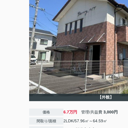
【外観】
6.7万円
管理/共益費
3,000円
価格
2LDK/57.96㎡～64.59㎡
間取り/面積