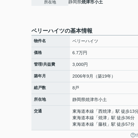
静岡県
焼津市
小土
所在地
ベリーハイツの基本情報
物件名
ベリーハイツ
価格
6.7万円
管理/共益費
3,000円
築年月
2006年9月（築19年）
総戸数
8戸
所在地
静岡県
焼津市
小土
交通
東海道本線
「
西焼津
」駅 徒歩13
東海道本線
「
焼津
」駅 徒歩36分
東海道本線
「
藤枝
」駅 徒歩57分