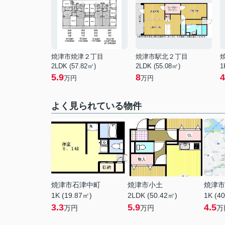
焼津市焼津２丁目
焼津市駅北２丁目
2LDK (57.82㎡)
2LDK (55.08㎡)
1
5.9
8
4
万円
万円
よく見られている物件
焼津市石津中町
焼津市小土
焼津市
1K (19.87㎡)
2LDK (50.42㎡)
1K (4
3.3
5.9
4.5
万円
万円
万