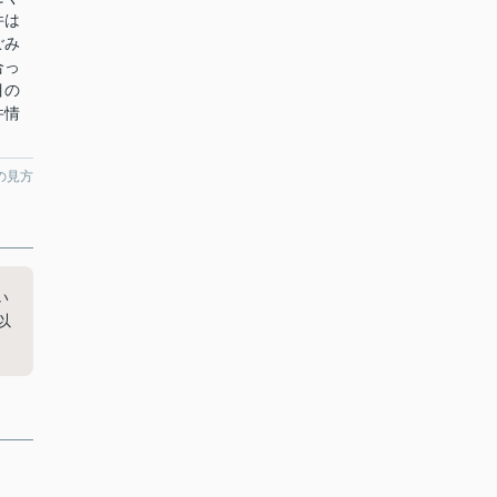
件は
ごみ
合っ
目の
件情
の見方
い
以