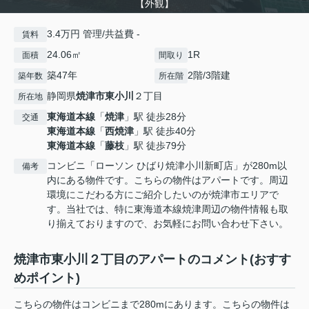
【外観】
3.4万円 管理/共益費 -
賃料
24.06㎡
1R
面積
間取り
築47年
2階/3階建
築年数
所在階
静岡県
焼津市
東小川
２丁目
所在地
東海道本線
「
焼津
」駅 徒歩28分
交通
東海道本線
「
西焼津
」駅 徒歩40分
東海道本線
「
藤枝
」駅 徒歩79分
コンビニ「ローソン ひばり焼津小川新町店」が280m以
備考
内にある物件です。こちらの物件はアパートです。周辺
環境にこだわる方にご紹介したいのが焼津市エリアで
す。当社では、特に東海道本線焼津周辺の物件情報も取
り揃えておりますので、お気軽にお問い合わせ下さい。
焼津市東小川２丁目のアパートのコメント(おすす
めポイント)
こちらの物件はコンビニまで280mにあります。こちらの物件は