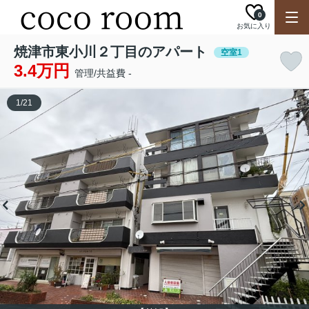
0
お気に入り
焼津市東小川２丁目のアパート
空室1
3.4万円
管理/共益費 -
1
/
21