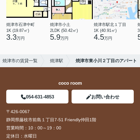
焼津市石津中町
焼津市小土
焼津市駅北１丁目
1K (19.87㎡)
2LDK (50.42㎡)
1K (40.91㎡)
3
3.3
5.9
4.5
万円
万円
万円
焼津市の賃貸一覧
焼津駅
焼津市東小川２丁目のアパート
coco room
054-631-4853
お問い合わせ
〒426-0067
静岡県藤枝市前島１丁目7-51 Friendly仲田1階
営業時間：
10：00～19：00
定休日：
水曜日