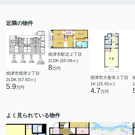
近隣の物件
焼津市駅北２丁目
2LDK (55.08㎡)
8
万円
焼津市焼津２丁目
焼津市大覚寺２丁目
2LDK (57.82㎡)
1K (25.92㎡)
1
5.9
万円
4.7
万円
よく見られている物件