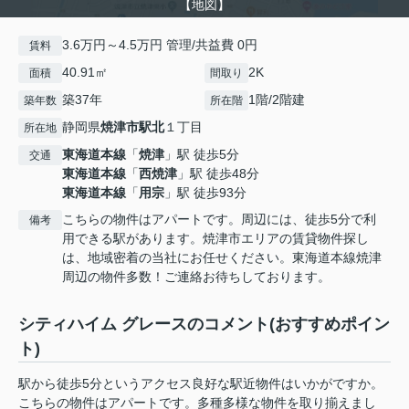
【地図】
3.6万円～4.5万円 管理/共益費 0円
賃料
40.91㎡
2K
面積
間取り
築37年
1階/2階建
築年数
所在階
静岡県
焼津市
駅北
１丁目
所在地
東海道本線
「
焼津
」駅 徒歩5分
交通
東海道本線
「
西焼津
」駅 徒歩48分
東海道本線
「
用宗
」駅 徒歩93分
こちらの物件はアパートです。周辺には、徒歩5分で利
備考
用できる駅があります。焼津市エリアの賃貸物件探し
は、地域密着の当社にお任せください。東海道本線焼津
周辺の物件多数！ご連絡お待ちしております。
シティハイム グレースのコメント(おすすめポイン
ト)
駅から徒歩5分というアクセス良好な駅近物件はいかがですか。
こちらの物件はアパートです。多種多様な物件を取り揃えまし