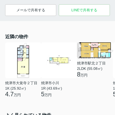
メールで共有する
LINEで共有する
近隣の物件
焼津市駅北２丁目
2LDK (55.08㎡)
8
万円
焼津市大覚寺２丁目
焼津市小川
1K (25.92㎡)
1R (43.69㎡)
1
4.7
5
万円
万円