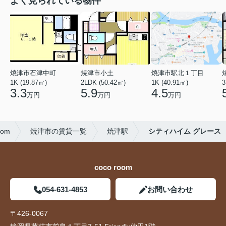
よく見られている物件
焼津市石津中町
焼津市小土
焼津市駅北１丁目
1K (19.87㎡)
2LDK (50.42㎡)
1K (40.91㎡)
3
3.3
5.9
4.5
万円
万円
万円
om
焼津市の賃貸一覧
焼津駅
シティハイム グレース
coco room
054-631-4853
お問い合わせ
〒426-0067