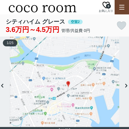
0
お気に入り
シティハイム グレース
空室2
3.6万円～4.5万円
管理/共益費 0円
1
/
25