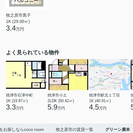
牧之原市黒子
1K (29.00㎡)
3.4
万円
よく見られている物件
焼津市石津中町
焼津市小土
焼津市駅北１丁目
1K (19.87㎡)
2LDK (50.42㎡)
1K (40.91㎡)
3
3.3
5.9
4.5
万円
万円
万円
探しならcoco room
牧之原市の賃貸一覧
グリーン廣本