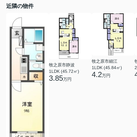
近隣の物件
牧之原市細江
牧之原市静波
1LDK (45.84㎡)
2
1LDK (45.72㎡)
4.2
万円
3.85
万円