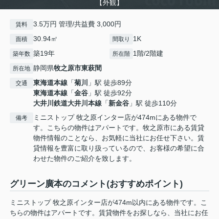
【外観】
3.5万円 管理/共益費 3,000円
賃料
30.94㎡
1K
面積
間取り
築19年
1階/2階建
築年数
所在階
静岡県
牧之原市
東萩間
所在地
東海道本線
「
菊川
」駅 徒歩89分
交通
東海道本線
「
金谷
」駅 徒歩92分
大井川鉄道大井川本線
「
新金谷
」駅 徒歩110分
ミニストップ 牧之原インター店が474mにある物件で
備考
す。こちらの物件はアパートです。牧之原市にある賃貸
物件情報のことなら、お気軽に当社にお任せ下さい。賃
貸情報を豊富に取り扱っているので、お客様の希望に合
わせた物件のご紹介を致します。
グリーン廣本のコメント(おすすめポイント)
ミニストップ 牧之原インター店が474m以内にある物件です。こ
ちらの物件はアパートです。賃貸物件をお探しなら、当社にお任