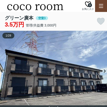
0
お気に入り
グリーン廣本
空室3
3.5万円
管理/共益費 3,000円
1
/
28