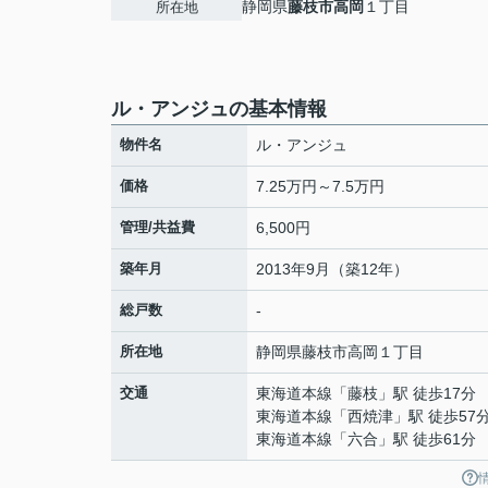
静岡県
藤枝市
高岡
１丁目
所在地
ル・アンジュの基本情報
物件名
ル・アンジュ
価格
7.25万円～7.5万円
管理/共益費
6,500円
築年月
2013年9月（築12年）
総戸数
-
所在地
静岡県
藤枝市
高岡
１丁目
交通
東海道本線
「
藤枝
」駅 徒歩17分
東海道本線
「
西焼津
」駅 徒歩57
東海道本線
「
六合
」駅 徒歩61分