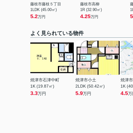
藤枝市藤枝５丁目
藤枝市高柳
1LDK (45.00㎡)
1R (32.90㎡)
1
5.2
4.25
5
万円
万円
よく見られている物件
焼津市石津中町
焼津市小土
焼津市
1K (19.87㎡)
2LDK (50.42㎡)
1K (4
3.3
5.9
4.5
万円
万円
万