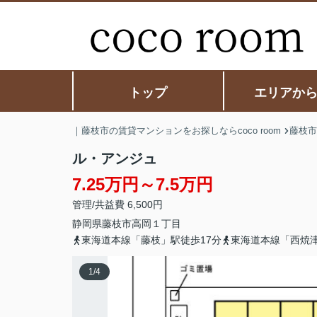
トップ
エリアか
｜藤枝市の賃貸マンションをお探しならcoco room
藤枝市
ル・アンジュ
7.25万円～7.5万円
管理/共益費 6,500円
静岡県
藤枝市
高岡
１丁目
東海道本線「藤枝」駅徒歩17分
東海道本線「西焼津
1
/
4