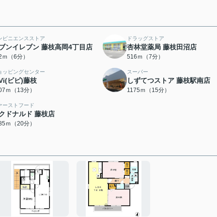
ンビニエンスストア
ドラッグストア
ブンイレブン 藤枝高岡4丁目店
杏林堂薬局 藤枝田沼店
52ｍ（6分）
516ｍ（7分）
ョッピングセンター
スーパー
iVi(ビビ)藤枝
しずてつストア 藤枝駅南店
007ｍ（13分）
1175ｍ（15分）
ァーストフード
クドナルド 藤枝店
585ｍ（20分）