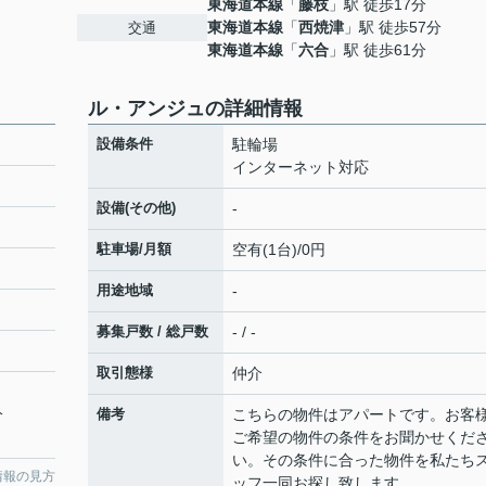
東海道本線
「
藤枝
」駅 徒歩17分
東海道本線
「
西焼津
」駅 徒歩57分
交通
東海道本線
「
六合
」駅 徒歩61分
ル・アンジュの詳細情報
設備条件
駐輪場
インターネット対応
設備(その他)
-
駐車場/月額
空有(1台)/0円
用途地域
-
募集戸数 / 総戸数
- / -
取引態様
仲介
分
備考
こちらの物件はアパートです。お客
ご希望の物件の条件をお聞かせくだ
い。その条件に合った物件を私たち
情報の見方
ッフ一同お探し致します。