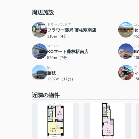
周辺施設
ドラッグストア
コ
フラワー薬局 藤枝駅南店
セ
310ｍ（4分）
4
スーパー
シ
KOマート藤枝駅南店
B
520ｍ（7分）
1
駅
フ
藤枝
マ
1337ｍ（17分）
1
近隣の物件