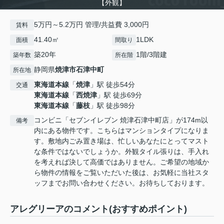
【外観】
5万円～5.2万円 管理/共益費 3,000円
賃料
41.40㎡
1LDK
面積
間取り
築20年
1階/3階建
築年数
所在階
静岡県
焼津市
石津中町
所在地
東海道本線
「
焼津
」駅 徒歩54分
交通
東海道本線
「
西焼津
」駅 徒歩69分
東海道本線
「
藤枝
」駅 徒歩98分
コンビニ「セブンイレブン 焼津石津中町店」が174m以
備考
内にある物件です。こちらはマンションタイプになりま
す。敷地内ごみ置き場は、忙しいあなたにとってマスト
な条件ではないでしょうか。外観タイル張りは、手入れ
を考えれば決して高価ではありません。ご希望の地域か
ら物件の情報をご覧いただいた後は、お気軽に当社スタ
ッフまでお問い合わせください。お待ちしております。
アレグリーアのコメント(おすすめポイント)