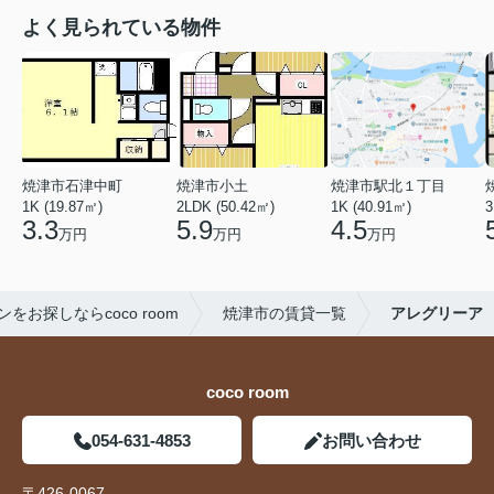
よく見られている物件
焼津市石津中町
焼津市小土
焼津市駅北１丁目
1K (19.87㎡)
2LDK (50.42㎡)
1K (40.91㎡)
3
3.3
5.9
4.5
万円
万円
万円
お探しならcoco room
焼津市の賃貸一覧
アレグリーア
coco room
054-631-4853
お問い合わせ
〒426-0067