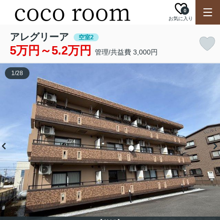
0
お気に入り
アレグリーア
空室2
5万円～5.2万円
管理/共益費 3,000円
1
/
28