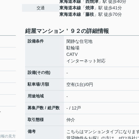
東海道本線
「
西焼津
」駅 徒歩40分
東海道本線
「
焼津
」駅 徒歩41分
交通
東海道本線
「
藤枝
」駅 徒歩70分
紺屋マンション＇９２の詳細情報
設備条件
閑静な住宅地
駐輪場
CATV
インターネット対応
設備(その他)
-
駐車場/月額
空有(1台)/0円
用途地域
-
募集戸数 / 総戸数
- / 12戸
分
取引態様
仲介
備考
こちらはマンションタイプになりま
情報の見方
賃貸物件をお探しの方は、ぜひ当社