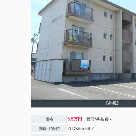
【外観】
5.5万円
管理/共益費
-
価格
2LDK/55.68㎡
間取り/面積