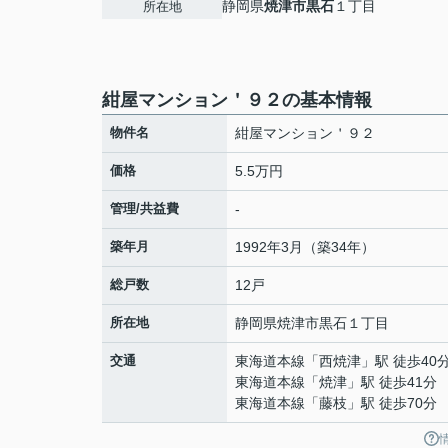
静岡県
焼津市
黒石
１丁目
所在地
紺屋マンション＇９２の基本情報
物件名
紺屋マンション＇９２
価格
5.5万円
管理/共益費
-
築年月
1992年3月（築34年）
総戸数
12戸
所在地
静岡県
焼津市
黒石
１丁目
交通
東海道本線
「
西焼津
」駅 徒歩40
東海道本線
「
焼津
」駅 徒歩41分
東海道本線
「
藤枝
」駅 徒歩70分