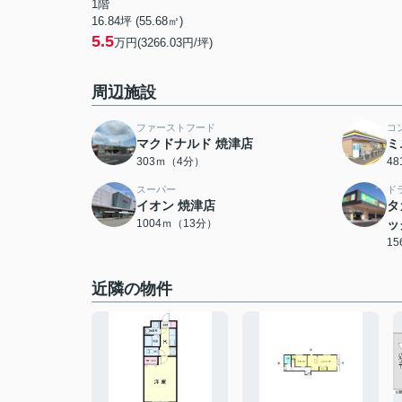
1階
16.84坪 (55.68㎡)
5.5
万円(3266.03円/坪)
周辺施設
ファーストフード
コ
マクドナルド 焼津店
ミ
303ｍ（4分）
4
スーパー
ド
イオン 焼津店
タ
1004ｍ（13分）
ッ
1
近隣の物件