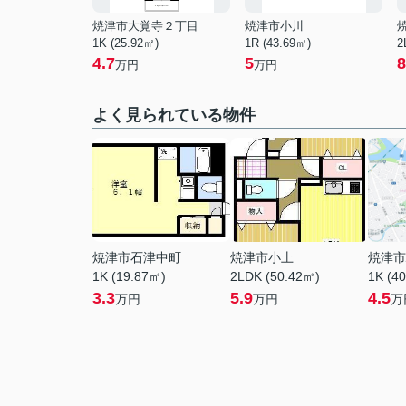
焼津市大覚寺２丁目
焼津市小川
1K (25.92㎡)
1R (43.69㎡)
2
4.7
5
8
万円
万円
よく見られている物件
焼津市石津中町
焼津市小土
焼津市
1K (19.87㎡)
2LDK (50.42㎡)
1K (4
3.3
5.9
4.5
万円
万円
万