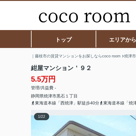
トップ
エリアか
｜藤枝市の賃貸マンションをお探しならcoco room
焼津市
紺屋マンション＇９２
5.5万円
管理/共益費 -
静岡県
焼津市
黒石
１丁目
東海道本線「西焼津」駅徒歩40分
東海道本線「焼津
1
/
22