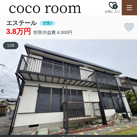
0
お気に入り
エステール
空室3
3.8万円
管理/共益費 4,000円
1
/
29