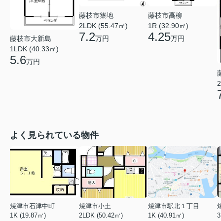
藤枝市築地
藤枝市高柳
2LDK (55.47㎡)
1R (32.90㎡)
7.2
4.25
万円
万円
藤枝市大新島
1LDK (40.33㎡)
5.6
万円
2
よく見られている物件
焼津市石津中町
焼津市小土
焼津市駅北１丁目
1K (19.87㎡)
2LDK (50.42㎡)
1K (40.91㎡)
3