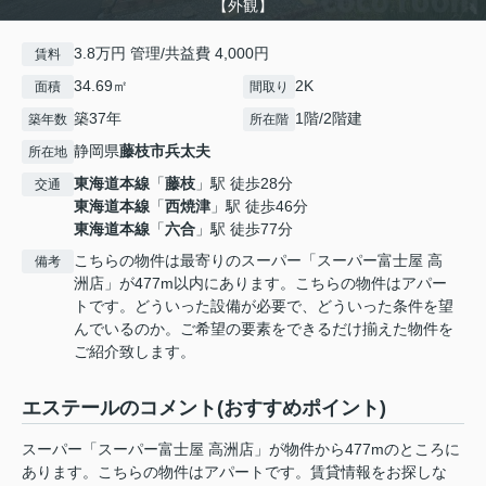
【外観】
3.8万円 管理/共益費 4,000円
賃料
34.69㎡
2K
面積
間取り
築37年
1階/2階建
築年数
所在階
静岡県
藤枝市
兵太夫
所在地
東海道本線
「
藤枝
」駅 徒歩28分
交通
東海道本線
「
西焼津
」駅 徒歩46分
東海道本線
「
六合
」駅 徒歩77分
こちらの物件は最寄りのスーパー「スーパー富士屋 高
備考
洲店」が477m以内にあります。こちらの物件はアパー
トです。どういった設備が必要で、どういった条件を望
んでいるのか。ご希望の要素をできるだけ揃えた物件を
ご紹介致します。
エステールのコメント(おすすめポイント)
スーパー「スーパー富士屋 高洲店」が物件から477mのところに
あります。こちらの物件はアパートです。賃貸情報をお探しな