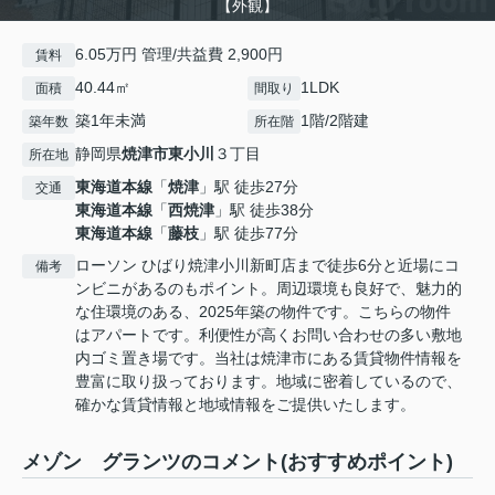
【外観】
6.05万円 管理/共益費 2,900円
賃料
40.44㎡
1LDK
面積
間取り
築1年未満
1階/2階建
築年数
所在階
静岡県
焼津市
東小川
３丁目
所在地
東海道本線
「
焼津
」駅 徒歩27分
交通
東海道本線
「
西焼津
」駅 徒歩38分
東海道本線
「
藤枝
」駅 徒歩77分
ローソン ひばり焼津小川新町店まで徒歩6分と近場にコ
備考
ンビニがあるのもポイント。周辺環境も良好で、魅力的
な住環境のある、2025年築の物件です。こちらの物件
はアパートです。利便性が高くお問い合わせの多い敷地
内ゴミ置き場です。当社は焼津市にある賃貸物件情報を
豊富に取り扱っております。地域に密着しているので、
確かな賃貸情報と地域情報をご提供いたします。
メゾン グランツのコメント(おすすめポイント)