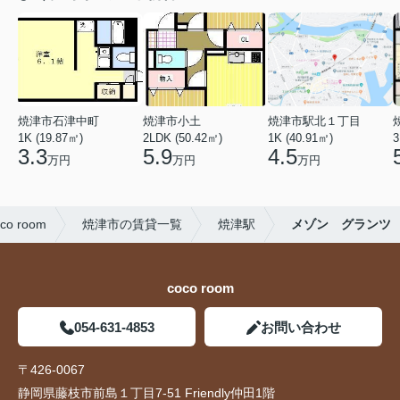
焼津市石津中町
焼津市小土
焼津市駅北１丁目
1K (19.87㎡)
2LDK (50.42㎡)
1K (40.91㎡)
3
3.3
5.9
4.5
万円
万円
万円
 room
焼津市の賃貸一覧
焼津駅
メゾン グランツ
coco room
054-631-4853
お問い合わせ
〒426-0067
静岡県藤枝市前島１丁目7-51 Friendly仲田1階