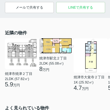
メールで共有する
LINEで共有する
近隣の物件
焼津市駅北２丁目
2LDK (55.08㎡)
8
万円
焼津市焼津２丁目
焼津市大覚寺２丁目
2LDK (57.82㎡)
1K (25.92㎡)
1
5.9
万円
4.7
万円
よく見られている物件