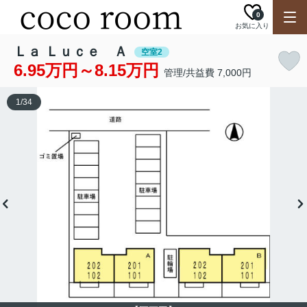
0
お気に入り
Ｌａ Ｌｕｃｅ Ａ
空室2
6.95万円～8.15万円
管理/共益費 7,000円
1
/
34