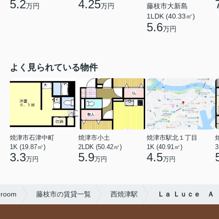
5.2
4.25
万円
万円
藤枝市大新島
1LDK (40.33㎡)
5.6
万円
よく見られている物件
焼津市石津中町
焼津市小土
焼津市駅北１丁目
1K (19.87㎡)
2LDK (50.42㎡)
1K (40.91㎡)
3
3.3
5.9
4.5
万円
万円
万円
oom
藤枝市の賃貸一覧
西焼津駅
Ｌａ Ｌｕｃｅ Ａ