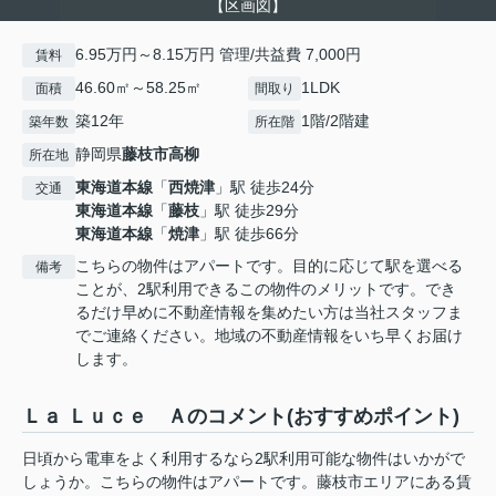
【区画図】
6.95万円～8.15万円 管理/共益費 7,000円
賃料
46.60㎡～58.25㎡
1LDK
面積
間取り
築12年
1階/2階建
築年数
所在階
静岡県
藤枝市
高柳
所在地
東海道本線
「
西焼津
」駅 徒歩24分
交通
東海道本線
「
藤枝
」駅 徒歩29分
東海道本線
「
焼津
」駅 徒歩66分
こちらの物件はアパートです。目的に応じて駅を選べる
備考
ことが、2駅利用できるこの物件のメリットです。でき
るだけ早めに不動産情報を集めたい方は当社スタッフま
でご連絡ください。地域の不動産情報をいち早くお届け
します。
Ｌａ Ｌｕｃｅ Ａのコメント(おすすめポイント)
日頃から電車をよく利用するなら2駅利用可能な物件はいかがで
しょうか。こちらの物件はアパートです。藤枝市エリアにある賃