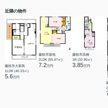
近隣の物件
藤枝市築地
藤枝市高柳
2LDK (55.47㎡)
1R (32.90㎡)
7.2
3.85
万円
万円
藤枝市大新島
1LDK (40.33㎡)
5.6
万円
2