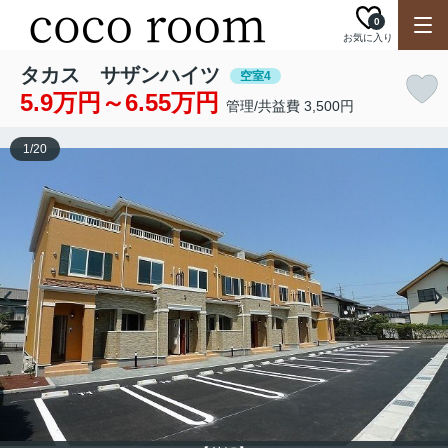
0
お気に入り
タカス サザンハイツ
空室4
5.9万円～6.55万円
管理/共益費 3,500円
1
/
20