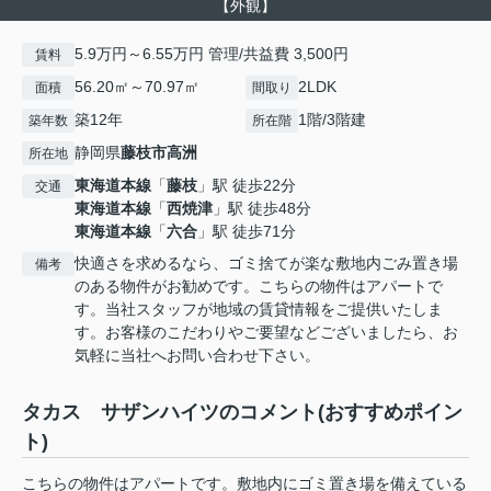
【外観】
5.9万円～6.55万円 管理/共益費 3,500円
賃料
56.20㎡～70.97㎡
2LDK
面積
間取り
築12年
1階/3階建
築年数
所在階
静岡県
藤枝市
高洲
所在地
東海道本線
「
藤枝
」駅 徒歩22分
交通
東海道本線
「
西焼津
」駅 徒歩48分
東海道本線
「
六合
」駅 徒歩71分
快適さを求めるなら、ゴミ捨てが楽な敷地内ごみ置き場
備考
のある物件がお勧めです。こちらの物件はアパートで
す。当社スタッフが地域の賃貸情報をご提供いたしま
す。お客様のこだわりやご要望などございましたら、お
気軽に当社へお問い合わせ下さい。
タカス サザンハイツのコメント(おすすめポイン
ト)
こちらの物件はアパートです。敷地内にゴミ置き場を備えている