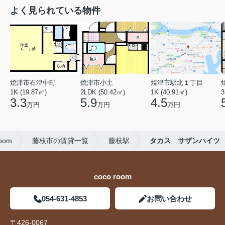
よく見られている物件
焼津市石津中町
焼津市小土
焼津市駅北１丁目
1K (19.87㎡)
2LDK (50.42㎡)
1K (40.91㎡)
3
3.3
5.9
4.5
万円
万円
万円
oom
藤枝市の賃貸一覧
藤枝駅
タカス サザンハイツ
coco room
054-631-4853
お問い合わせ
〒426-0067