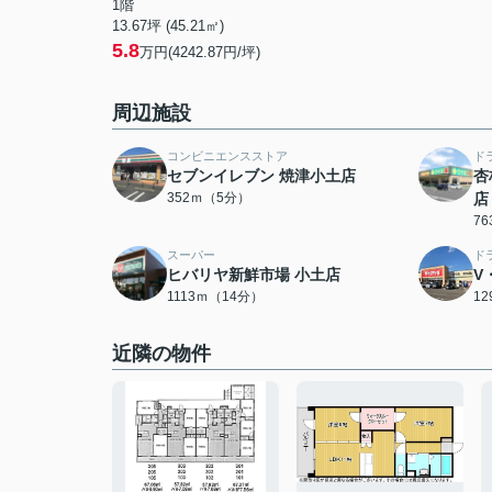
1階
13.67坪 (45.21㎡)
5.8
万円(4242.87円/坪)
周辺施設
コンビニエンスストア
ド
セブンイレブン 焼津小土店
杏
352ｍ（5分）
店
7
スーパー
ド
ヒバリヤ新鮮市場 小土店
V
1113ｍ（14分）
1
近隣の物件