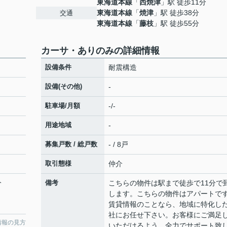
東海道本線
「
西焼津
」駅 徒歩11分
東海道本線
「
焼津
」駅 徒歩38分
交通
東海道本線
「
藤枝
」駅 徒歩55分
カーサ・ありのみの詳細情報
設備条件
耐震構造
設備(その他)
-
駐車場/月額
-/-
用途地域
-
募集戸数 / 総戸数
- / 8戸
取引態様
仲介
分
備考
こちらの物件は駅まで徒歩で11分で
します。こちらの物件はアパートで
賃貸情報のことなら、地域に特化し
社にお任せ下さい。お客様にご満足
情報の見方
いただけるよう、全力でサポート致