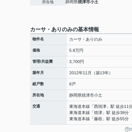
静岡県
焼津市
小土
所在地
カーサ・ありのみの基本情報
物件名
カーサ・ありのみ
価格
5.8万円
管理/共益費
3,700円
築年月
2012年11月（築13年）
総戸数
8戸
所在地
静岡県
焼津市
小土
交通
東海道本線
「
西焼津
」駅 徒歩11
東海道本線
「
焼津
」駅 徒歩38分
東海道本線
「
藤枝
」駅 徒歩55分