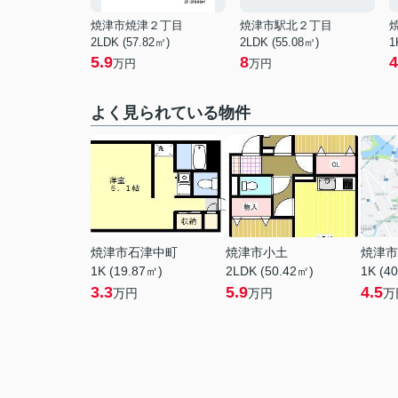
焼津市焼津２丁目
焼津市駅北２丁目
2LDK (57.82㎡)
2LDK (55.08㎡)
1
5.9
8
4
万円
万円
よく見られている物件
焼津市石津中町
焼津市小土
焼津市
1K (19.87㎡)
2LDK (50.42㎡)
1K (4
3.3
5.9
4.5
万円
万円
万