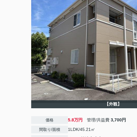
【外観】
5.8万円
管理/共益費
3,700円
価格
1LDK/45.21㎡
間取り/面積