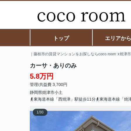
トップ
エリアか
｜藤枝市の賃貸マンションをお探しならcoco room
焼津市
カーサ・ありのみ
5.8万円
管理/共益費 3,700円
静岡県
焼津市
小土
東海道本線「西焼津」駅徒歩11分
東海道本線「焼津
1
/
30