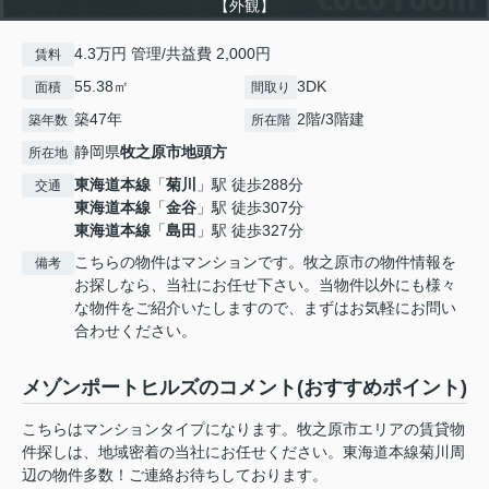
【外観】
4.3万円 管理/共益費 2,000円
賃料
55.38㎡
3DK
面積
間取り
築47年
2階/3階建
築年数
所在階
静岡県
牧之原市
地頭方
所在地
東海道本線
「
菊川
」駅 徒歩288分
交通
東海道本線
「
金谷
」駅 徒歩307分
東海道本線
「
島田
」駅 徒歩327分
こちらの物件はマンションです。牧之原市の物件情報を
備考
お探しなら、当社にお任せ下さい。当物件以外にも様々
な物件をご紹介いたしますので、まずはお気軽にお問い
合わせください。
メゾンポートヒルズのコメント(おすすめポイント)
こちらはマンションタイプになります。牧之原市エリアの賃貸物
件探しは、地域密着の当社にお任せください。東海道本線菊川周
辺の物件多数！ご連絡お待ちしております。