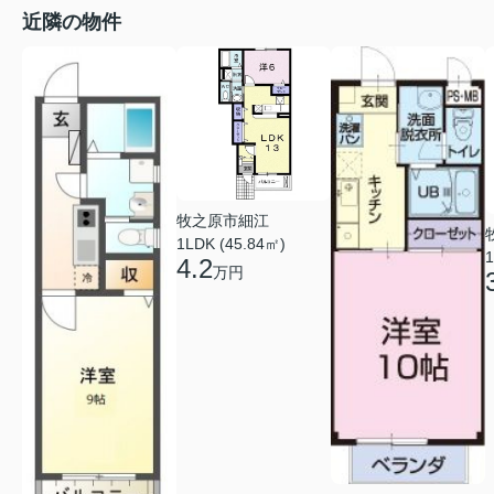
近隣の物件
牧之原市細江
1LDK (45.84㎡)
1
4.2
万円