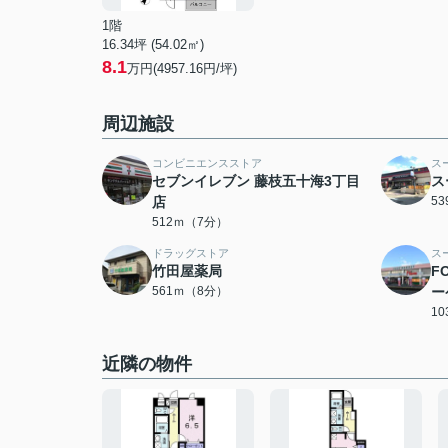
1階
16.34坪 (54.02㎡)
8.1
万円(4957.16円/坪)
周辺施設
コンビニエンスストア
ス
セブンイレブン 藤枝五十海3丁目
ス
店
5
512ｍ（7分）
ドラッグストア
ス
竹田屋薬局
F
561ｍ（8分）
ー
1
近隣の物件