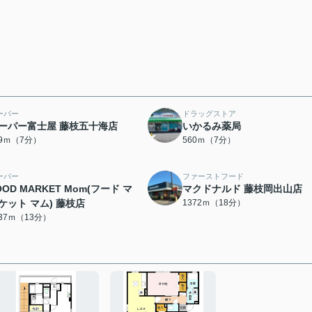
ーパー
ドラッグストア
ーパー富士屋 藤枝五十海店
いかるみ薬局
39ｍ（7分）
560ｍ（7分）
ーパー
ファーストフード
OOD MARKET Mom(フード マ
マクドナルド 藤枝岡出山店
ケット マム) 藤枝店
1372ｍ（18分）
037ｍ（13分）