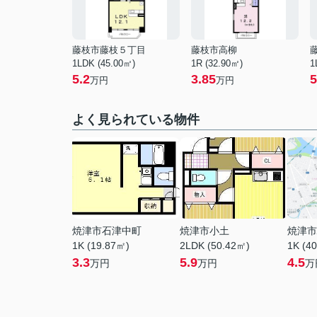
藤枝市藤枝５丁目
藤枝市高柳
1LDK (45.00㎡)
1R (32.90㎡)
1
5.2
3.85
5
万円
万円
よく見られている物件
焼津市石津中町
焼津市小土
焼津市
1K (19.87㎡)
2LDK (50.42㎡)
1K (4
3.3
5.9
4.5
万円
万円
万