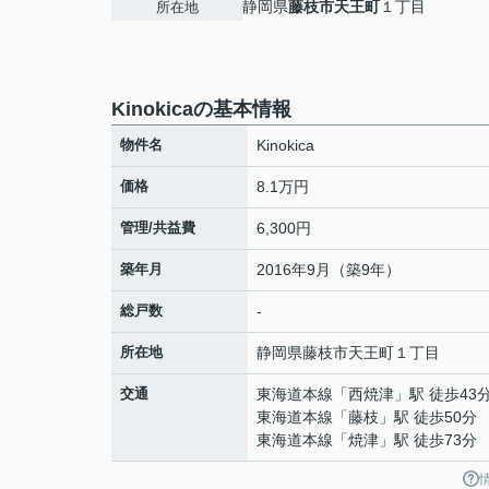
静岡県
藤枝市
天王町
１丁目
所在地
Kinokicaの基本情報
物件名
Kinokica
価格
8.1万円
管理/共益費
6,300円
築年月
2016年9月（築9年）
総戸数
-
所在地
静岡県
藤枝市
天王町
１丁目
交通
東海道本線
「
西焼津
」駅 徒歩43
東海道本線
「
藤枝
」駅 徒歩50分
東海道本線
「
焼津
」駅 徒歩73分