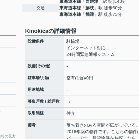
東海道本線
「
西焼津
」駅 徒歩43分
東海道本線
「
藤枝
」駅 徒歩50分
交通
東海道本線
「
焼津
」駅 徒歩73分
Kinokicaの詳細情報
設備条件
駐輪場
インターネット対応
24時間緊急通報システム
設備(その他)
-
駐車場/月額
空有(1台)/0円
用途地域
-
募集戸数 / 総戸数
- / -
分
取引態様
仲介
備考
落ち着きのある空間が広がっている
2016年築の物件です。こちらの物件
情報の見方
パートです。賃貸物件をお探しなら