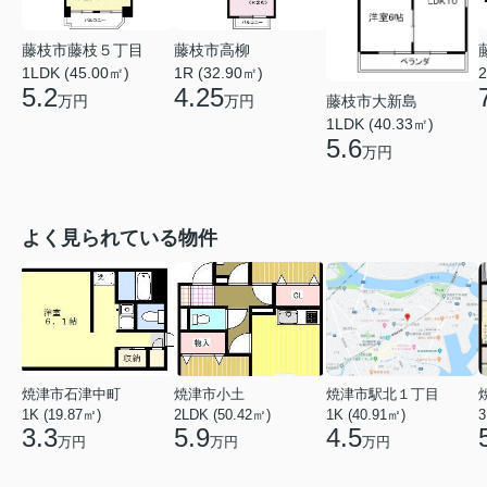
藤枝市藤枝５丁目
藤枝市高柳
1LDK (45.00㎡)
1R (32.90㎡)
2
5.2
4.25
万円
万円
藤枝市大新島
1LDK (40.33㎡)
5.6
万円
よく見られている物件
焼津市石津中町
焼津市小土
焼津市駅北１丁目
1K (19.87㎡)
2LDK (50.42㎡)
1K (40.91㎡)
3
3.3
5.9
4.5
万円
万円
万円