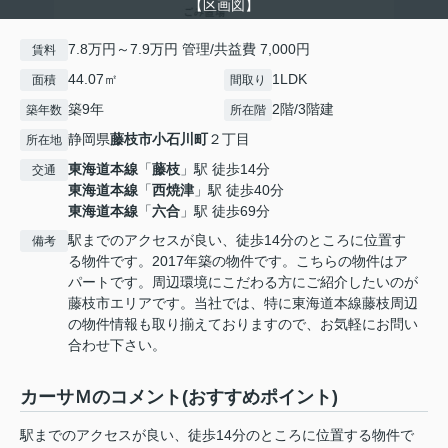
【区画図】
7.8万円～7.9万円 管理/共益費 7,000円
賃料
44.07㎡
1LDK
面積
間取り
築9年
2階/3階建
築年数
所在階
静岡県
藤枝市
小石川町
２丁目
所在地
東海道本線
「
藤枝
」駅 徒歩14分
交通
東海道本線
「
西焼津
」駅 徒歩40分
東海道本線
「
六合
」駅 徒歩69分
駅までのアクセスが良い、徒歩14分のところに位置す
備考
る物件です。2017年築の物件です。こちらの物件はア
パートです。周辺環境にこだわる方にご紹介したいのが
藤枝市エリアです。当社では、特に東海道本線藤枝周辺
の物件情報も取り揃えておりますので、お気軽にお問い
合わせ下さい。
カーサＭのコメント(おすすめポイント)
駅までのアクセスが良い、徒歩14分のところに位置する物件で