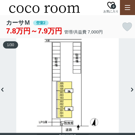
0
お気に入り
カーサＭ
空室2
7.8万円～7.9万円
管理/共益費 7,000円
1
/
30