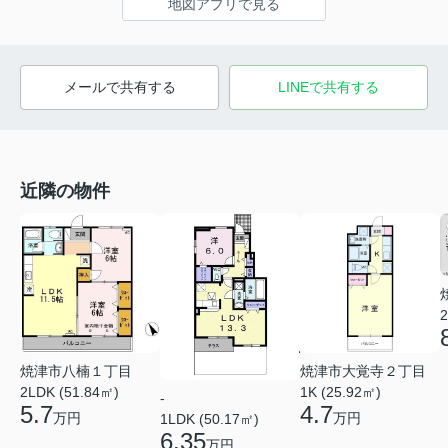
地図アプリで見る
メールで共有する
LINEで共有する
近隣の物件
2
焼津市八楠１丁目
焼津市大覚寺２丁目
2LDK (51.84㎡)
1K (25.92㎡)
-
5.7
4.7
万円
万円
1LDK (50.17㎡)
6.35
万円