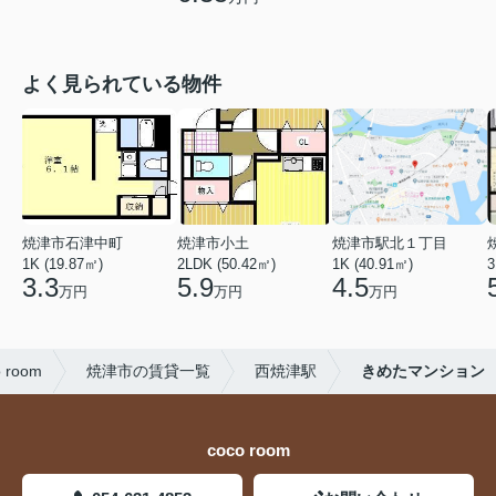
よく見られている物件
焼津市石津中町
焼津市小土
焼津市駅北１丁目
1K (19.87㎡)
2LDK (50.42㎡)
1K (40.91㎡)
3
3.3
5.9
4.5
万円
万円
万円
room
焼津市の賃貸一覧
西焼津駅
きめたマンション
coco room