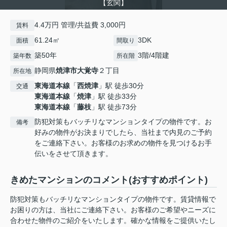
【玄関】
4.4万円 管理/共益費 3,000円
賃料
61.24㎡
3DK
面積
間取り
築50年
3階/4階建
築年数
所在階
静岡県
焼津市
大覚寺
２丁目
所在地
東海道本線
「
西焼津
」駅 徒歩30分
交通
東海道本線
「
焼津
」駅 徒歩33分
東海道本線
「
藤枝
」駅 徒歩73分
防犯対策もバッチリなマンションタイプの物件です。お
備考
好みの物件がお決まりでしたら、当社まで内見のご予約
をご連絡下さい。お客様のお求めの物件を見つけるお手
伝いをさせて頂きます。
きめたマンションのコメント(おすすめポイント)
防犯対策もバッチリなマンションタイプの物件です。賃貸情報で
お困りの方は、当社にご連絡下さい。お客様のご希望やニーズに
合わせた物件のご紹介をいたします。確かな情報をご提供いたし