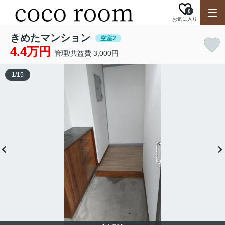
0
お気に入り
きめたマンション
空室2
4.4万円
管理/共益費 3,000円
1
/
15